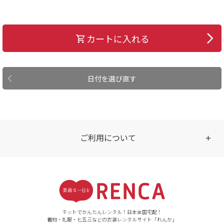
カートに入れる
日付を選び直す
ご利用について
受付時間
【ご注文（インターネット）】
24時間年中無休
ネットでかんたんレンタル！日本全国宅配！
着物・礼服・七五三などの衣装レンタルサイト「れんか」
【お問い合わせ窓口（メー