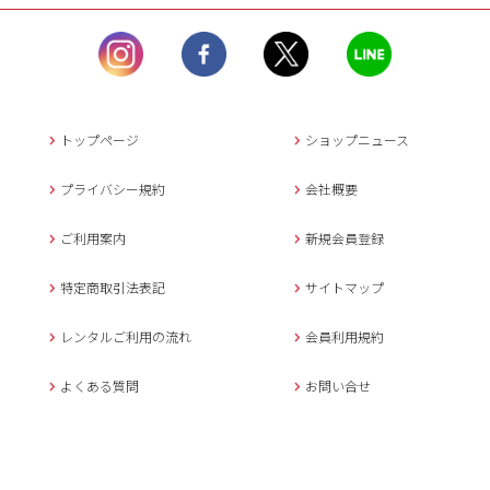
ル）】10:00~17:00
土曜日、日曜日、臨
時休業日を除く。
営業時間外にいただ
いたメールは、緊急時を
のぞき翌日営業日以降に
トップページ
ショップニュース
返信させていただきま
す。
プライバシー規約
会社概要
年末年始、大型連休
の場合は別途記載
ご利用案内
新規会員登録
メールでのお問い合わせ
特定商取引法表記
サイトマップ
レンタルご利用の流れ
会員利用規約
キャンセルについて
よくある質問
お問い合せ
ご予約確定後のキャンセル料は
下記の通りです。
1.お申込み日より7日間以内