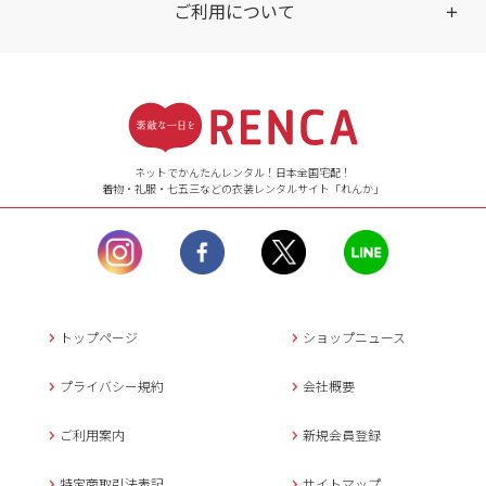
ご利用について
受付時間
【ご注文（インターネット）】
24時間年中無休
ネットでかんたんレンタル！日本全国宅配！
着物・礼服・七五三などの衣装レンタルサイト「れんか」
【お問い合わせ窓口（メー
ル）】10:00~17:00
土曜日、日曜日、臨
時休業日を除く。
営業時間外にいただ
いたメールは、緊急時を
のぞき翌日営業日以降に
トップページ
ショップニュース
返信させていただきま
す。
プライバシー規約
会社概要
年末年始、大型連休
の場合は別途記載
ご利用案内
新規会員登録
メールでのお問い合わせ
特定商取引法表記
サイトマップ