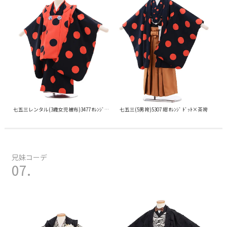
七五三レンタル(3歳女児被布)3477 ｵﾚﾝｼﾞ×紺 ﾄﾞｯﾄ
七五三(5男袴)5307 紺 ｵﾚﾝｼﾞ ﾄﾞｯﾄ×茶袴
兄妹コーデ
07.