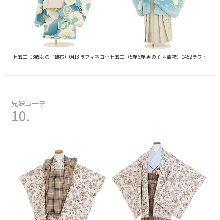
七五三（3歳女の子被布）0418 ラフィネココ トラッド 鶴 ベージュ ブルー
七五三（5歳 6歳 男の子 羽織袴）0452 ラフィネココ トラッド 鶴 水色
兄妹コーデ
10.