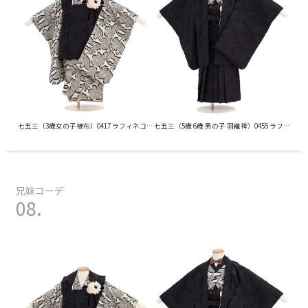
七五三（3歳女の子被布）0417 ラフィネココ モノトーン 白黒 洋風
七五三（5歳 6歳 男の子 羽織袴）0455 ラフィネココ 和洋MIX
兄妹コーデ
08.