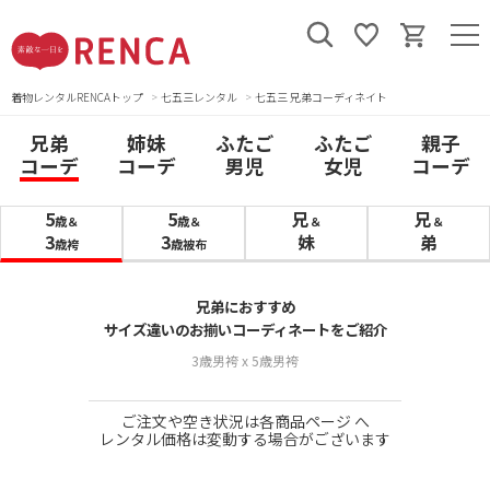
着物レンタルRENCAトップ
七五三レンタル
七五三 兄弟コーディネイト
兄弟
姉妹
ふたご
ふたご
親子
コーデ
コーデ
男児
女児
コーデ
5
5
兄
兄
歳＆
歳＆
＆
＆
3
3
妹
弟
歳袴
歳被布
兄弟におすすめ
サイズ違いのお揃いコーディネートをご紹介
3歳男袴 x 5歳男袴
ご注文や空き状況は各商品ページ へ
レンタル価格は変動する場合がございます