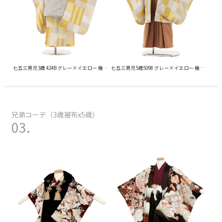
七五三男児3歳 424B グレー×イエロー 幾何学
七五三男児5歳5098 グレー×イエロー 幾何学/ライトブラウン無地
兄弟コーデ（3歳被布x5歳）
03.