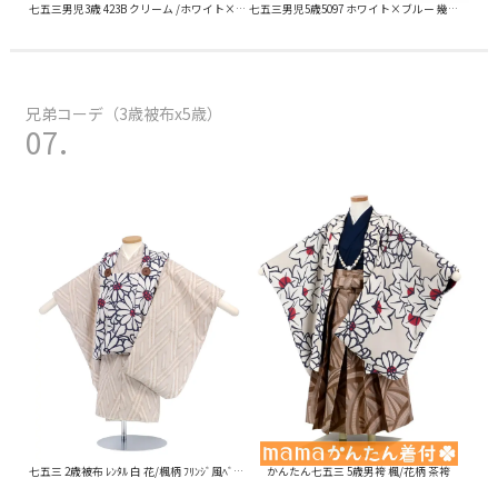
七五三男児3歳 423B クリーム /ホワイト×ブルー 幾何学
七五三男児5歳5097 ホワイト×ブルー 幾何学/グレー無地
兄弟コーデ（3歳被布x5歳）
07.
七五三 2歳被布 ﾚﾝﾀﾙ 白 花/楓柄 ﾌﾘﾝｼﾞ風ﾍﾞｰｼﾞｭ着物
かんたん七五三 5歳男袴 楓/花柄 茶袴