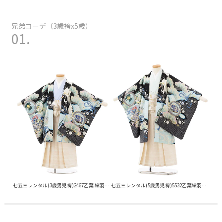
兄弟コーデ（3歳袴x5歳）
01.
七五三レンタル(3歳男児袴)2467乙葉 絵羽かぶとに鶴黒
七五三レンタル(5歳男児袴)5532乙葉絵羽かぶとに鶴黒