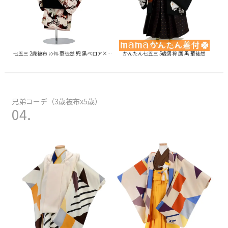
七五三 2歳被布 ﾚﾝﾀﾙ 華徒然 兜 黒ベロア×深紅
かんたん七五三 5歳男袴 鷹 黒 華徒然
兄弟コーデ（3歳被布x5歳）
04.