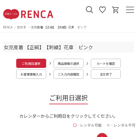
RENCA
女の子
女児産着 【正絹】【刺繍】花車 ピンク
女児産着 【正絹】【刺繍】花車 ピンク
ご利用日選択
商品情報の選択
カートを確認
お客様情報入力
ご入力内容確認
注文完了
ご利用日選択
カレンダーからご利用日をクリックしてください。
〇
…レンタル可能
×…レンタル不可