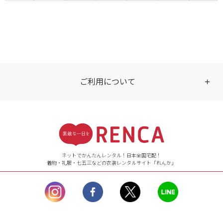
ご利用について
受付時間
【ご注文（インターネット）】
24時間年中無休
ネットでかんたんレンタル！日本全国宅配！
着物・礼服・七五三などの衣装レンタルサイト「れんか」
【お問い合わせ窓口（メー
ル）】10:00~17:00
土曜日、日曜日、臨
時休業日を除く。
営業時間外にいただ
いたメールは、緊急時を