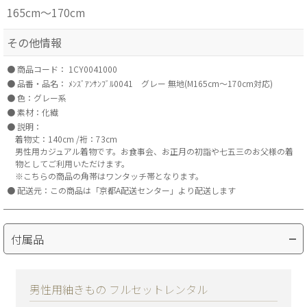
165cm～170cm
その他情報
商品コード：
1CY0041000
品番・品名：
ﾒﾝｽﾞｱﾝｻﾝﾌﾞﾙ0041 グレー 無地(M165cm～170cm対応)
色：グレー系
素材：化繊
説明：
着物丈：140cm /裄：73cm
男性用カジュアル着物です。お食事会、お正月の初詣や七五三のお父様の着
物としてご利用いただけます。
※こちらの商品の角帯はワンタッチ帯となります。
配送元：この商品は「京都A配送センター」より配送します
付属品
男性用紬きもの フルセットレンタル