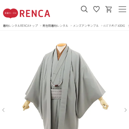
着物レンタルRENCAトップ
男性用着物レンタル
メンズアンサンブル
ﾒﾝｽﾞｱﾝｻﾝﾌﾞﾙ004