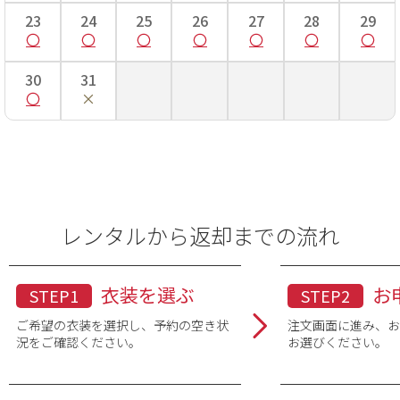
23
24
25
26
27
28
29
30
31
レンタルから返却までの流れ
衣装を選ぶ
お
STEP1
STEP2
ご希望の衣装を選択し、予約の空き状
注文画面に進み、
況をご確認ください。
お選びください。