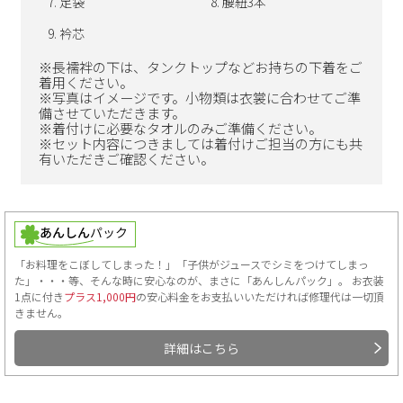
足袋
腰紐3本
衿芯
※長襦袢の下は、タンクトップなどお持ちの下着をご
着用ください。
※写真はイメージです。小物類は衣裳に合わせてご準
備させていただきます。
※着付けに必要なタオルのみご準備ください。
※セット内容につきましては着付けご担当の方にも共
有いただきご確認ください。
「お料理をこぼしてしまった！」「子供がジュースでシミをつけてしまっ
た」・・・等、そんな時に安心なのが、まさに「あんしんパック」。 お衣装
1点に付き
プラス1,000円
の安心料金をお支払いいただければ修理代は一切頂
きません。
詳細はこちら