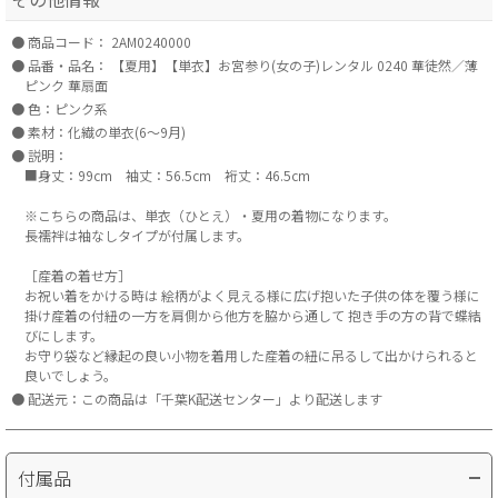
商品コード：
2AM0240000
品番・品名：
【夏用】【単衣】お宮参り(女の子)レンタル 0240 華徒然／薄
ピンク 華扇面
色：ピンク系
素材：化繊の単衣(6～9月)
説明：
■身丈：99cm 袖丈：56.5cm 裄丈：46.5cm
※こちらの商品は、単衣（ひとえ）・夏用の着物になります。
長襦袢は袖なしタイプが付属します。
［産着の着せ方］
お祝い着をかける時は 絵柄がよく見える様に広げ抱いた子供の体を覆う様に
掛け産着の付紐の一方を肩側から他方を脇から通して 抱き手の方の背で蝶結
びにします。
お守り袋など縁起の良い小物を着用した産着の紐に吊るして出かけられると
良いでしょう。
配送元：この商品は「千葉K配送センター」より配送します
付属品