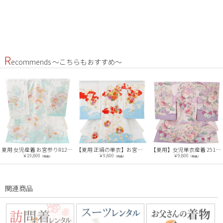
R
ecommends ～こちらもおすすめ～
夏用 女児産着 お宮参りR123【正絹単衣】伝産京友禅 白地裾ブルー 牡丹桜
【夏用 正絹の単衣】お宮参り女の子 産着レンタル／白×水色 四季花 Z269
【夏用】女児単衣産着 2517 華徒然 桃色・薄紫 四季草花
￥19,800
￥9,800
￥9,800
（税込）
（税込）
（税込）
関連商品