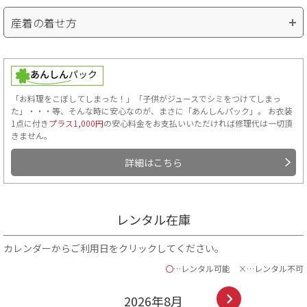
産着の着せ方
「お料理をこぼしてしまった！」「子供がジュースでシミをつけてしまっ
た」・・・等、そんな時に安心なのが、まさに「あんしんパック」。 お衣装
1点に付き
プラス1,000円
の安心料金をお支払いいただければ修理代は一切頂
きません。
詳細はこちら
レンタル在庫
カレンダーからご利用日をクリックしてください。
〇
…レンタル可能
×…レンタル不可
2026年
8
月