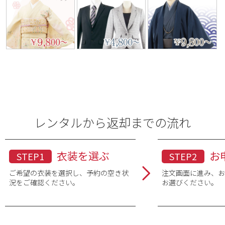
レンタルから返却までの流れ
衣装を選ぶ
お
STEP1
STEP2
ご希望の衣装を選択し、予約の空き状
注文画面に進み、
況をご確認ください。
お選びください。