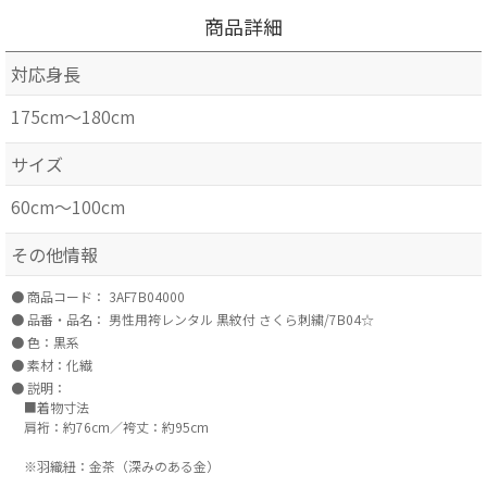
商品詳細
対応身長
175cm～180cm
サイズ
60cm～100cm
その他情報
商品コード：
3AF7B04000
品番・品名：
男性用袴レンタル 黒紋付 さくら刺繍/7B04☆
色：黒系
素材：化繊
説明：
■着物寸法
肩裄：約76cm／袴丈：約95cm
※羽織紐：金茶（深みのある金）