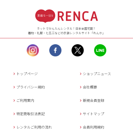
受付時間
【ご注文（インターネット）】
24時間年中無休
ネットでかんたんレンタル！日本全国宅配！
着物・礼服・七五三などの衣装レンタルサイト「れんか」
【お問い合わせ窓口（メー
ル）】10:00~17:00
土曜日、日曜日、臨
時休業日を除く。
営業時間外にいただ
いたメールは、緊急時を
のぞき翌日営業日以降に
トップページ
ショップニュース
返信させていただきま
す。
プライバシー規約
会社概要
年末年始、大型連休
の場合は別途記載
ご利用案内
新規会員登録
メールでのお問い合わせ
特定商取引法表記
サイトマップ
レンタルご利用の流れ
会員利用規約