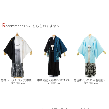
R
ecommends ～こちらもおすすめ～
卒業式成人式袴ﾚﾝﾀﾙ221 ﾌﾞﾙｰｸﾞﾘｰﾝ 黒 鯉×黒袴
男性袴ﾚﾝﾀﾙ0233 水色紋付 x 白黒ぼかし 袴
男袴 レンタル 成人式 卒業式 黒×白 204
￥19,800
￥19,800
￥19,800
（税込）
（税込）
（税込）