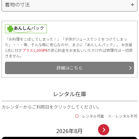
着物の寸法
「お料理をこぼしてしまった！」「子供がジュースでシミをつけてしまっ
た」・・・等、そんな時に安心なのが、まさに「あんしんパック」。 お衣装
1点に付き
プラス1,000円
の安心料金をお支払いいただければ修理代は一切頂
きません。
詳細はこちら
■肩裄…手を斜め45度位にして、首のつけ根から肩へかけて一度測
り、そこを起点に手のくるぶしまでを測ります。
■袴丈…袴の前側の紐下からの長さ。
レンタル在庫
ご自身の袴丈を知る方法
カレンダーからご利用日をクリックしてください。
男袴の着付方法 ～かんたん解説～
〇
…レンタル可能
×…レンタル不可
2026年
8
月