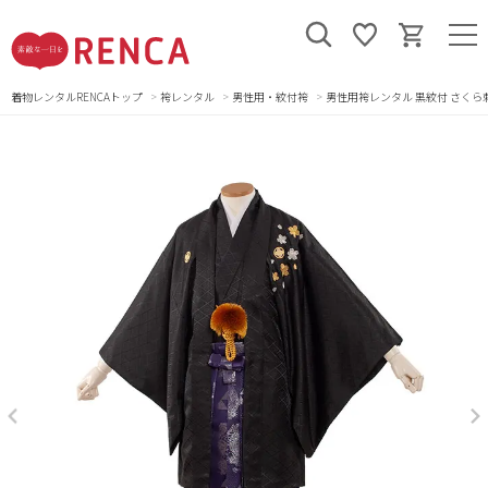
着物レンタルRENCAトップ
袴レンタル
男性用・紋付袴
男性用袴レンタル 黒紋付 さくら刺