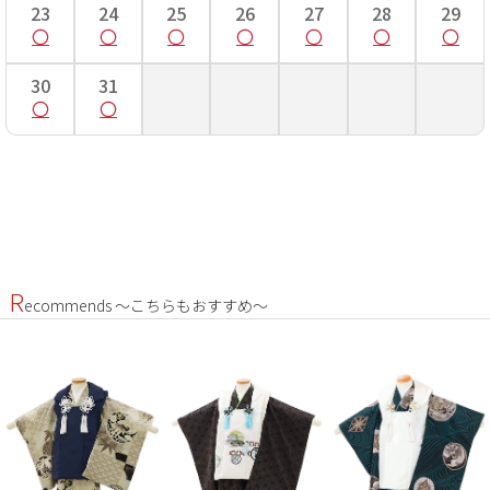
23
24
25
26
27
28
29
30
31
R
ecommends ～こちらもおすすめ～