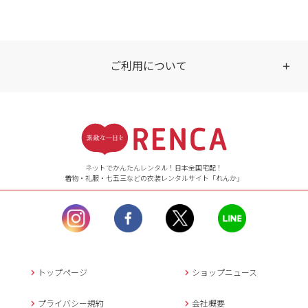
ご利用について
受付時間
【ご注文（インターネット）】
24時間年中無休
ネットでかんたんレンタル！日本全国宅配！
着物・礼服・七五三などの衣装レンタルサイト「れんか」
【お問い合わせ窓口（メー
ル）】10:00~17:00
土曜日、日曜日、臨
時休業日を除く。
営業時間外にいただ
いたメールは、緊急時を
のぞき翌日営業日以降に
トップページ
ショップニュース
返信させていただきま
す。
プライバシー規約
会社概要
年末年始、大型連休