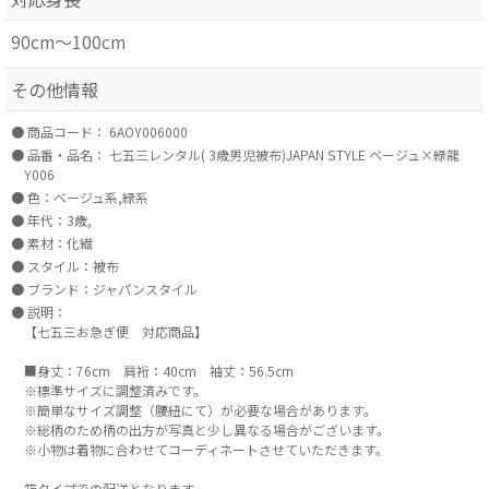
90cm～100cm
その他情報
商品コード：
6AOY006000
品番・品名：
七五三レンタル( 3歳男児被布)JAPAN STYLE ベージュ×緑龍
Y006
色：ベージュ系,緑系
年代：3歳,
素材：化繊
スタイル：被布
ブランド：ジャパンスタイル
説明：
【七五三お急ぎ便 対応商品】
■身丈：76cm 肩裄：40cm 袖丈：56.5cm
※標準サイズに調整済みです。
※簡単なサイズ調整（腰紐にて）が必要な場合があります。
※総柄のため柄の出方が写真と少し異なる場合がございます。
※小物は着物に合わせてコーディネートさせていただきます。
箱タイプでの配送となります。