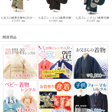
七五三(3歳男児被布)2939 JAPANSTYLE紺xベージュ海波丸紋鷹
七五三レンタル(3歳男児被布)2744【正絹】ホワイト地松×こげ茶色麻の葉
七五三レンタル( 3歳男児被布)JAPAN STYLE白×緑龍 AOY005
￥12,800
￥14,800
￥12,800
（税込）
（税込）
（税込）
関連商品