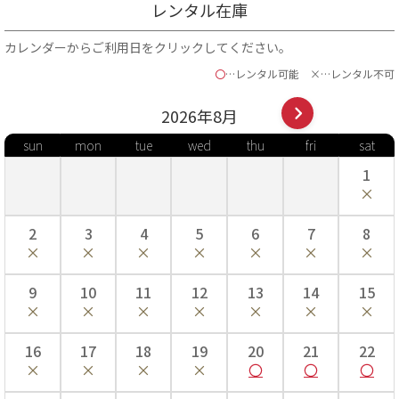
レンタル在庫
カレンダーからご利用日をクリックしてください。
〇
…レンタル可能
×…レンタル不可
2026年
8
月
sun
mon
tue
wed
thu
fri
sat
■身丈…長い場合は腰紐で調整します。
■肩裄…手を斜め45度位にして、首のつけ根から肩へかけて一度測
1
り、そこを起点に手のくるぶしまでを測ります。
■袖丈…袖の上端から下端までの長さ。
■袴丈…袴の前側の紐下からの長さ。
2
3
4
5
6
7
8
七五三着付け動画はこちら！
9
10
11
12
13
14
15
16
17
18
19
20
21
22