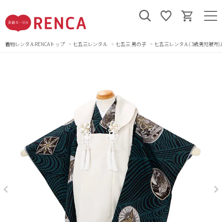
着物レンタルRENCAトップ
七五三レンタル
七五三 男の子
七五三レンタル( 3歳男児被布)JAP