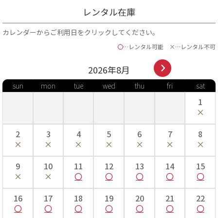
レンタル在庫
※号数に合わせて着物のサイズが変わることは無く、各商品ページの商品詳細欄にて
明記されているサイズの着物をお届けさせていただいております。（商品詳細記載の
対応身長と号数サイズ間でのフリーサイズとお考えください）
カレンダーからご利用日をクリックしてください。
※肌襦袢や着付小物は、号数によって付属するサイズが異なります。予めご了承くだ
〇
…レンタル可能
×…レンタル不可
さい。
※着付け師様と事前にサイズのご確認を頂く事をおすすめ致します。
2026年
8
月
着物の部分名称
sun
mon
tue
wed
thu
fri
sat
1
2
3
4
5
6
7
8
9
10
11
12
13
14
15
16
17
18
19
20
21
22