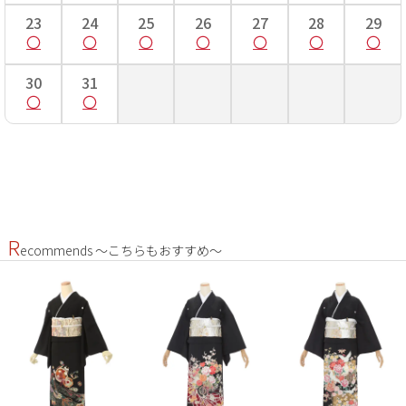
23
24
25
26
27
28
29
身
身丈は着物の衿の付け根から裾までの長さになります。
30
31
丈
女性の場合、着物の身丈はご自分の身長と同じくらいの長
さがちょうど良い長さとされていますが、レンタル商品で
は身丈が長めになる場合が多いので、おはしょりで調節し
ましょう。
肩
手を斜め45度位にして、首のつけ根から肩へかけて一度測
裄
り、そこを起点に手のくるぶしまでを測ります。 洋服とは
測り方が違うので肩裄の長さが異なりますので注意しまし
ょう。
R
ecommends ～こちらもおすすめ～
袖
袖丈は袖の上端から下端までの長さになります。
丈