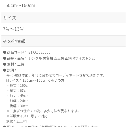
150cm～160cm
サイズ
7号～13号
その他情報
商品コード：
B1AA0020000
品番・品名：
レンタル 黒留袖 五三桐 正絹 Mサイズ No.20
素材：正絹
説明：
帯･小物は季節、年代に合わせてコーディネートさせて頂きます。
Mサイズ：150cm～160cmくらいの方
・身丈：160cm
・裄丈：67cm
・袖丈：49cm
・前幅：24cm
・後幅：30cm
※一点ずつ仕立ての為、多少寸法が異なります。
※洋服サイズ13号まで対応
家紋：五三桐
配送元：この商品は「京都Y配送センター」より配送します