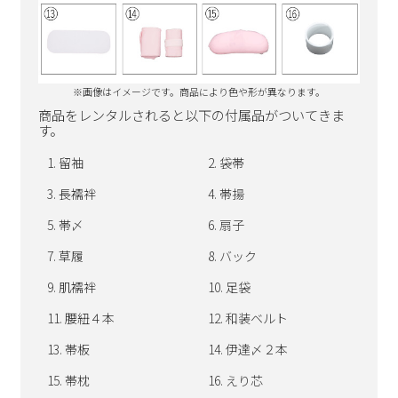
※画像はイメージです。商品により色や形が異なります。
商品をレンタルされると以下の付属品がついてきま
す。
留袖
袋帯
長襦袢
帯揚
帯〆
扇子
草履
バック
肌襦袢
足袋
腰紐４本
和装ベルト
帯板
伊達〆２本
帯枕
えり芯