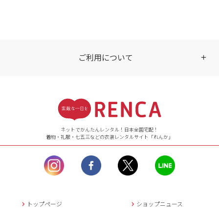
ご利用について
受付時間
【ご注文（インターネット）】
24時間年中無休
ネットでかんたんレンタル！日本全国宅配！
着物・礼服・七五三などの衣装レンタルサイト「れんか」
【お問い合わせ窓口（メー
ル）】10:00~17:00
土曜日、日曜日、臨
時休業日を除く。
営業時間外にいただ
いたメールは、緊急時を
のぞき翌日営業日以降に
トップページ
ショップニュース
返信させていただきま
す。