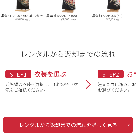
黒留袖 4A1078 緑地道長鏡表巻物 小槌
黒留袖 6AAH003 (68)
黒留袖 6AAH006 (69)
￥9,800
￥7,800
￥7,800
（税込）
（税込）
（税込）
レンタルから返却までの流れ
衣装を選ぶ
お
STEP1
STEP2
ご希望の衣装を選択し、予約の空き状
注文画面に進み、
況をご確認ください。
お選びください。
レンタルから返却までの流れを詳しく見る