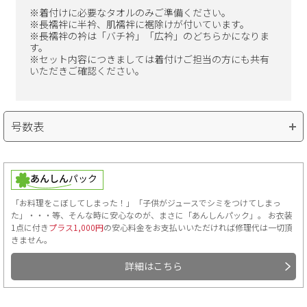
※着付けに必要なタオルのみご準備ください。
※長襦袢に半衿、肌襦袢に裾除けが付いています。
※長襦袢の衿は「バチ衿」「広衿」のどちらかになりま
す。
※セット内容につきましては着付けご担当の方にも共有
いただきご確認ください。
号数表
号数の確認方法
「お料理をこぼしてしまった！」「子供がジュースでシミをつけてしまっ
た」・・・等、そんな時に安心なのが、まさに「あんしんパック」。 お衣装
バスト・ウエスト・ヒップの中で一番ふくよかな部分をお測りい
1点に付き
プラス1,000円
の安心料金をお支払いいただければ修理代は一切頂
ただき、以下の表より号数の確認をお願いします。
きません。
詳細はこちら
5号
7号
9号
11号
13号
1
～84cm
～88cm
～90cm
～92cm
～95cm
～9