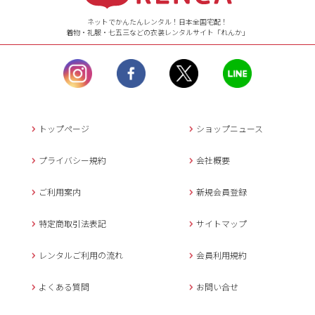
ネットでかんたんレンタル！日本全国宅配！
着物・礼服・七五三などの衣装レンタルサイト「れんか」
【お問い合わせ窓口（メー
ル）】10:00~17:00
土曜日、日曜日、臨
時休業日を除く。
営業時間外にいただ
いたメールは、緊急時を
のぞき翌日営業日以降に
トップページ
ショップニュース
返信させていただきま
す。
プライバシー規約
会社概要
年末年始、大型連休
の場合は別途記載
ご利用案内
新規会員登録
メールでのお問い合わせ
特定商取引法表記
サイトマップ
レンタルご利用の流れ
会員利用規約
キャンセルについて
よくある質問
お問い合せ
ご予約確定後のキャンセル料は