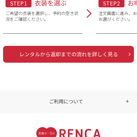
衣装を選ぶ
お
STEP1
STEP2
ご希望の衣装を選択し、予約の空き状
注文画面に進み、
況をご確認ください。
お選びください。
レンタルから返却までの流れを詳しく見る
ご利用について
受付時間
【ご注文（インターネット）】
24時間年中無休