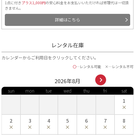
1点に付き
プラス1,000円
の安心料金をお支払いいただければ修理代は一切頂
きません。
詳細はこちら
レンタル在庫
カレンダーからご利用日をクリックしてください。
〇
…レンタル可能
×…レンタル不可
2026年
8
月
sun
mon
tue
wed
thu
fri
sat
1
2
3
4
5
6
7
8