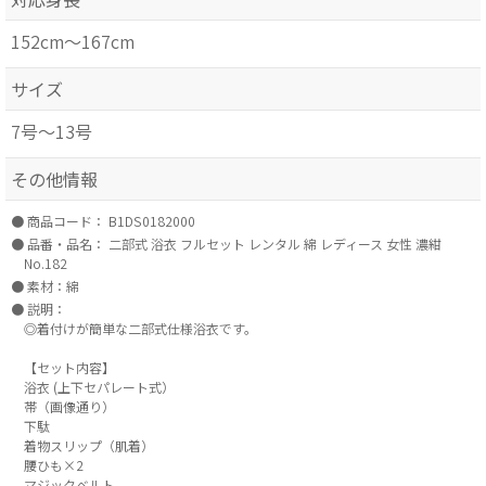
152cm～167cm
サイズ
7号～13号
その他情報
商品コード：
B1DS0182000
品番・品名：
二部式 浴衣 フルセット レンタル 綿 レディース 女性 濃紺
No.182
素材：綿
説明：
◎着付けが簡単な二部式仕様浴衣です。
【セット内容】
浴衣 (上下セパレート式）
帯（画像通り）
下駄
着物スリップ（肌着）
腰ひも×2
マジックベルト