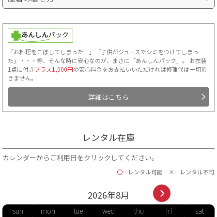
「お料理をこぼしてしまった！」「子供がジュースでシミをつけてしまっ
た」・・・等、そんな時に安心なのが、まさに「あんしんパック」。 お衣装
1点に付き
プラス1,000円
の安心料金をお支払いいただければ修理代は一切頂
きません。
詳細はこちら
レンタル在庫
カレンダーからご利用日をクリックしてください。
〇
…レンタル可能
×…レンタル不可
2026年
8
月
sun
mon
tue
wed
thu
fri
sat