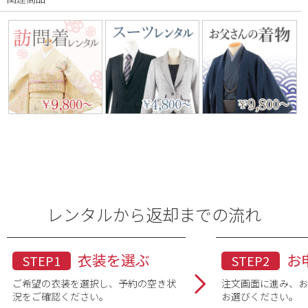
レンタルから返却までの流れ
衣装を選ぶ
お
STEP1
STEP2
ご希望の衣装を選択し、予約の空き状
注文画面に進み、
況をご確認ください。
お選びください。