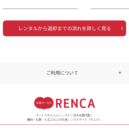
レンタルから返却までの流れを詳しく見る
ご利用について
受付時間
【ご注文（インターネット）】
24時間年中無休
ネットでかんたんレンタル！日本全国宅配！
着物・礼服・七五三などの衣装レンタルサイト「れんか」
【お問い合わせ窓口（メー
ル）】10:00~17:00