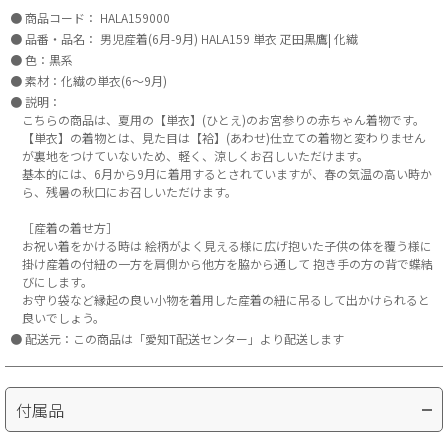
商品コード：
HALA159000
品番・品名：
男児産着(6月-9月) HALA159 単衣 疋田黒鷹| 化繊
色：黒系
素材：化繊の単衣(6～9月)
説明：
こちらの商品は、夏用の【単衣】(ひとえ)のお宮参りの赤ちゃん着物です。
【単衣】の着物とは、見た目は【袷】(あわせ)仕立ての着物と変わりません
が裏地をつけていないため、軽く、涼しくお召しいただけます。
基本的には、6月から9月に着用するとされていますが、春の気温の高い時か
ら、残暑の秋口にお召しいただけます。
［産着の着せ方］
お祝い着をかける時は 絵柄がよく見える様に広げ抱いた子供の体を覆う様に
掛け産着の付紐の一方を肩側から他方を脇から通して 抱き手の方の背で蝶結
びにします。
お守り袋など縁起の良い小物を着用した産着の紐に吊るして出かけられると
良いでしょう。
配送元：この商品は「愛知T配送センター」より配送します
付属品