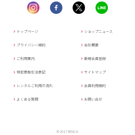
土曜日、日曜日、臨
時休業日を除く。
営業時間外にいただ
いたメールは、緊急時を
のぞき翌日営業日以降に
トップページ
ショップニュース
返信させていただきま
す。
プライバシー規約
会社概要
年末年始、大型連休
の場合は別途記載
ご利用案内
新規会員登録
メールでのお問い合わせ
特定商取引法表記
サイトマップ
レンタルご利用の流れ
会員利用規約
キャンセルについて
よくある質問
お問い合せ
ご予約確定後のキャンセル料は
下記の通りです。
1.お申込み日より7日間以内
© 2017 RENCA
無料