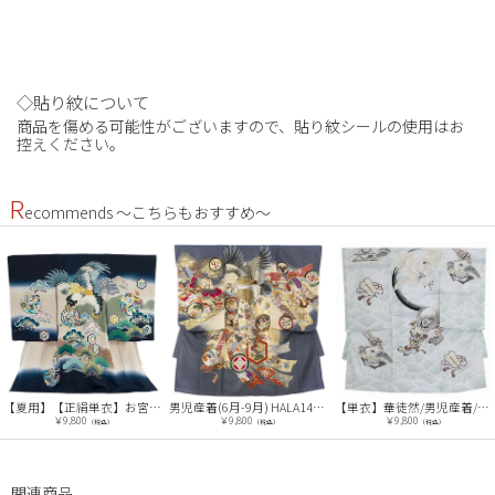
◇貼り紋について
商品を傷める可能性がございますので、貼り紋シールの使用はお
控えください。
R
ecommends ～こちらもおすすめ～
【夏用】【正絹単衣】お宮参り(男の子)レンタル 0276 紺 タカ
男児産着(6月-9月) HALA149 単衣 ｸﾞﾚｰ鷹に富士兜刺繍| 化繊
【単衣】華徒然/男児産着/K044/白・鷹・兜
￥9,800
￥9,800
￥9,800
（税込）
（税込）
（税込）
関連商品