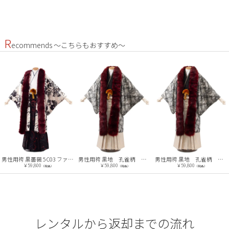
R
ecommends ～こちらもおすすめ～
男性用袴 黒薔薇 5C03 ファー付
男性用袴 黒地 孔雀柄 おしゃれファー付き /7B18
男性用袴 黒地 孔雀柄 おしゃれファー付き /5B18
￥59,800
￥59,800
￥59,800
（税込）
（税込）
（税込）
レンタルから返却までの流れ