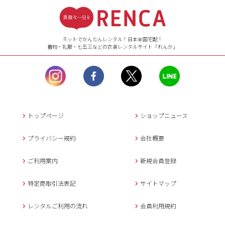
【ご注文（インターネット）】
24時間年中無休
ネットでかんたんレンタル！日本全国宅配！
着物・礼服・七五三などの衣装レンタルサイト「れんか」
【お問い合わせ窓口（メー
ル）】10:00~17:00
土曜日、日曜日、臨
時休業日を除く。
営業時間外にいただ
いたメールは、緊急時を
のぞき翌日営業日以降に
トップページ
ショップニュース
返信させていただきま
す。
プライバシー規約
会社概要
年末年始、大型連休
の場合は別途記載
ご利用案内
新規会員登録
メールでのお問い合わせ
特定商取引法表記
サイトマップ
レンタルご利用の流れ
会員利用規約
キャンセルについて