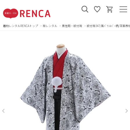
着物レンタルRENCAトップ
袴レンタル
男性用・紋付袴
紋付袴347/黒ﾊﾞﾗｼﾙﾊﾞｰ柄/茶黒市