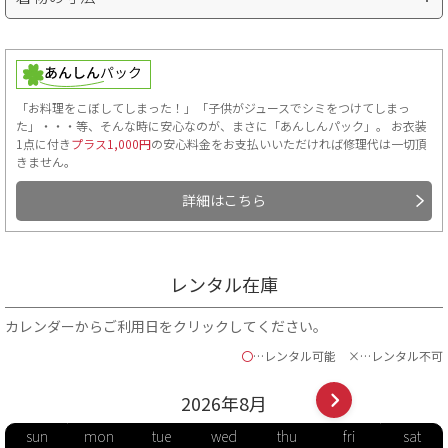
「お料理をこぼしてしまった！」「子供がジュースでシミをつけてしまっ
た」・・・等、そんな時に安心なのが、まさに「あんしんパック」。 お衣装
1点に付き
プラス1,000円
の安心料金をお支払いいただければ修理代は一切頂
きません。
詳細はこちら
■肩裄…手を斜め45度位にして、首のつけ根から肩へかけて一度測
り、そこを起点に手のくるぶしまでを測ります。
■袴丈…袴の前側の紐下からの長さ。
レンタル在庫
ご自身の袴丈を知る方法
カレンダーからご利用日をクリックしてください。
男袴の着付方法 ～かんたん解説～
〇
…レンタル可能
×…レンタル不可
2026年
8
月
sun
mon
tue
wed
thu
fri
sat