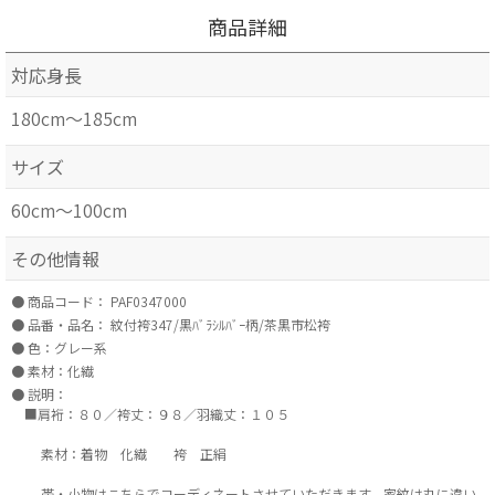
商品詳細
対応身長
180cm～185cm
サイズ
60cm～100cm
その他情報
商品コード：
PAF0347000
品番・品名：
紋付袴347/黒ﾊﾞﾗｼﾙﾊﾞｰ柄/茶黒市松袴
色：グレー系
素材：化繊
説明：
■肩裄：８０／袴丈：９８／羽織丈：１０５
素材：着物 化繊 袴 正絹
帯・小物はこちらでコーディネートさせていただきます。家紋は丸に違い