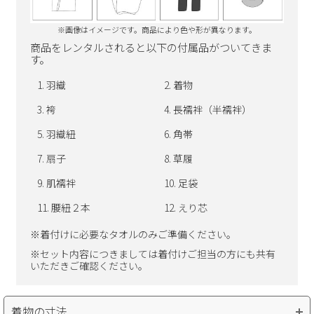
※画像はイメージです。商品により色や形が異なります。
商品をレンタルされると以下の付属品がついてきま
す。
羽織
着物
袴
長襦袢（半襦袢）
羽織紐
角帯
扇子
草履
肌襦袢
足袋
腰紐２本
えり芯
※着付けに必要なタオルのみご準備ください。
※セット内容につきましては着付けご担当の方にも共有
いただきご確認ください。
着物の寸法