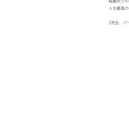
結婚式での
人生最高の
2次会、パ