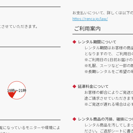
お支払いについて、詳しくは以下
https://renca.jp/law/
とさせていただきます。
ご利用案内
レンタル期間について
レンタル期間はお客様の商
となりますので、 ご利用日
※ご利用日の1日前お届けの
※礼服、スーツなど一部の
※長期レンタルをご希望の
延滞料金について
お客様の都合によりご発送
途ご請求させていただきま
※ご発送が遅れる場合は必
レンタル商品の汚損、破損につ
レンタル商品を汚してしま
覧になっているモニターや環境によ
ださい。ご返却シートに書