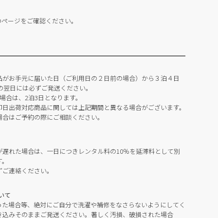
のページをご確認ください。
品がお手元に届いた日（ご利用日の２日前の場合）から３泊４日
の翌日には必ずご発送ください。
場合は、2泊3日となります。
即日出荷対応商品に関しては上記期間と異なる場合がございます。
場合はご予約の際にご相談ください。
が遅れた場合は、一日につきレンタル料の10％を延滞料として別
す。
ずご連絡ください。
いて
った場合等、絶対にご自分で洗濯や補修をなさらないようにしてく
き込みそのままご発送ください。著しく汚損、破損された場合