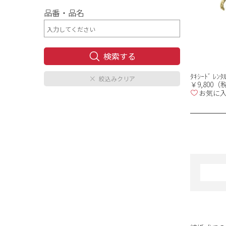
品番・品名
ﾀｷｼｰﾄﾞ ﾚﾝﾀ
￥9,800
お気に