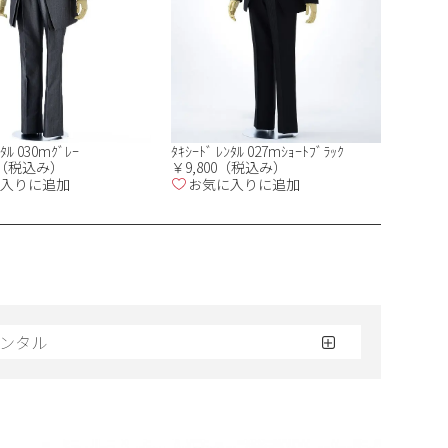
ﾝﾀﾙ 030mｸﾞﾚｰ
ﾀｷｼｰﾄﾞ ﾚﾝﾀﾙ 027mｼｮｰﾄﾌﾞﾗｯｸ
00（税込み）
￥9,800（税込み）
入りに追加
お気に入りに追加
ンタル