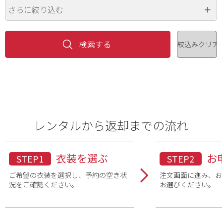
さらに絞り込む
価格（円）
~
色
※複数選択可
品番・品名
レンタルから返却までの流れ
衣装を選ぶ
お
STEP1
STEP2
ご希望の衣装を選択し、予約の空き状
注文画面に進み、
況をご確認ください。
お選びください。