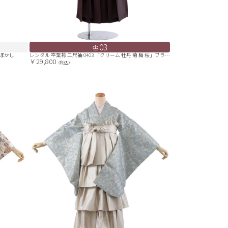
03
ーぼかし
レンタル 卒業袴 二尺袖 0403 「クリーム 牡丹 菊 梅 桜」ブラウン
￥29,800
（税込）