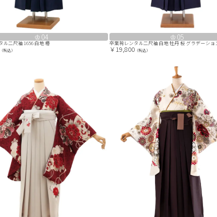
04
05
ル二尺袖 1656 白地 椿
卒業袴レンタル二尺袖 白地 牡丹 桜 グラデーション袴
￥19,800
（税込）
（税込）