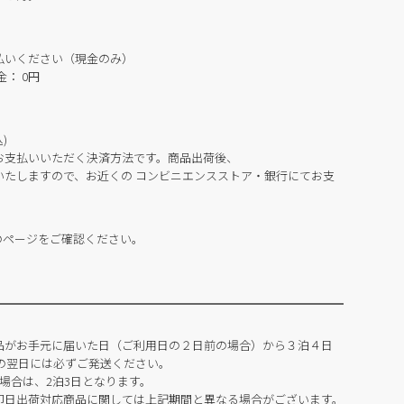
払いください（現金のみ）
： 0円
)
お支払いいただく決済方法です。商品出荷後、
いたしますので、お近くの コンビニエンスストア・銀行にてお支
のページをご確認ください。
品がお手元に届いた日（ご利用日の２日前の場合）から３泊４日
の翌日には必ずご発送ください。
場合は、2泊3日となります。
即日出荷対応商品に関しては上記期間と異なる場合がございます。