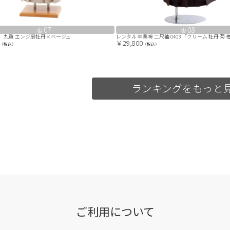
07
08
7 九重 エンジ扇牡丹×ベージュ
￥29,800
（税込）
（税込）
ランキングをもっと
ご利用について