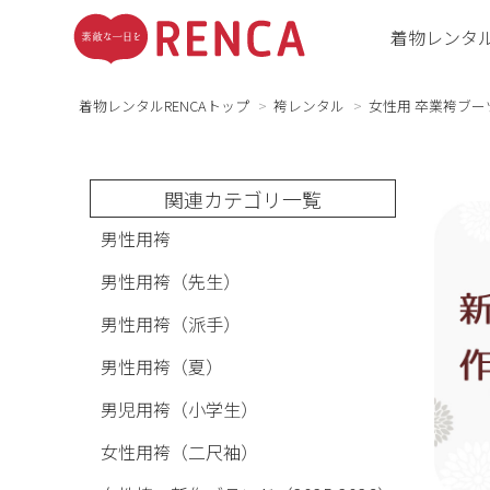
着物レンタ
着物レンタルRENCAトップ
袴レンタル
女性用 卒業袴ブー
関連カテゴリ一覧
男性用袴
男性用袴（先生）
男性用袴（派手）
男性用袴（夏）
男児用袴（小学生）
女性用袴（二尺袖）