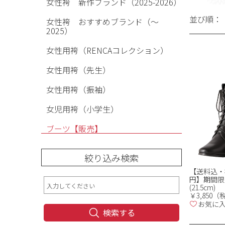
女性袴 新作ブランド（2025-2026）
並び順：
女性袴 おすすめブランド（〜
2025）
女性用袴（RENCAコレクション）
女性用袴（先生）
女性用袴（振袖）
女児用袴（小学生）
ブーツ【販売】
絞り込み検索
【送料込・袴
円】期間限
(21.5cm)
￥3,850
お気に