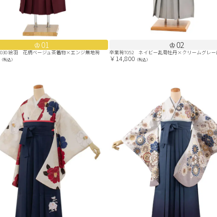
01
02
0030 絵羽 花柄ベージュ茶着物×エンジ無地袴
卒業袴T052 ネイビー乱菊牡丹×クリームグレ
￥14,800
（税込）
（税込）