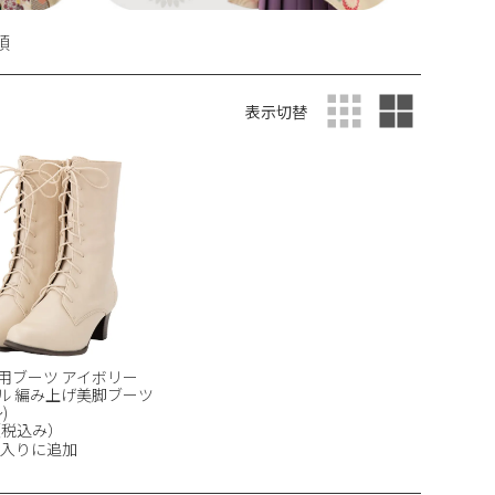
順
表示切替
用ブーツ アイボリー
ール 編み上げ美脚ブーツ
)
0（税込み）
入りに追加