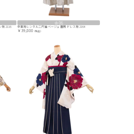
06
 2116
卒業袴レンタル二尺袖 ベージュ 薔薇 ドレス袴 2164
￥39,800
（税込）