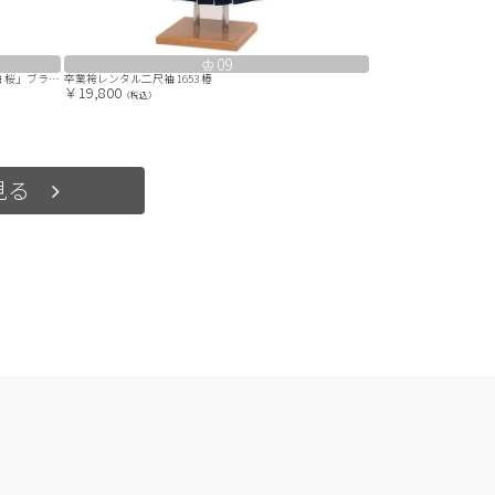
09
レンタル 卒業袴 二尺袖 0403 「クリーム 牡丹 菊 梅 桜」ブラウン
卒業袴レンタル二尺袖 1653 椿
￥19,800
（税込）
見る