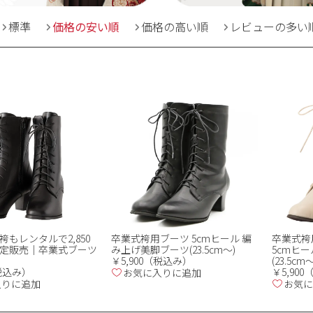
標準
価格の安い順
価格の高い順
レビューの多い
もレンタルで2,850
卒業式袴用ブーツ 5cmヒール 編
卒業式袴
定販売｜卒業式ブーツ
み上げ美脚ブーツ(23.5cm～)
5cmヒ
￥5,900（税込み）
(23.5cm～
（税込み）
￥5,90
お気に入りに追加
入りに追加
お気に