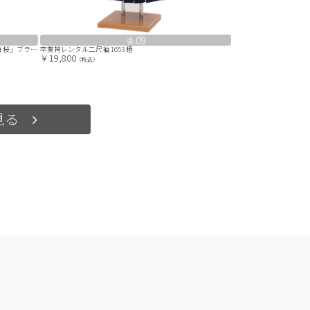
09
レンタル 卒業袴 二尺袖 0403 「クリーム 牡丹 菊 梅 桜」ブラウン
卒業袴レンタル二尺袖 1653 椿
￥19,800
（税込）
見る