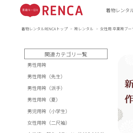
着物レンタ
着物レンタルRENCAトップ
袴レンタル
女性用 卒業袴ブー
関連カテゴリ一覧
男性用袴
男性用袴（先生）
男性用袴（派手）
男性用袴（夏）
男児用袴（小学生）
女性用袴（二尺袖）