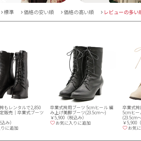
標準
価格の安い順
価格の高い順
レビューの多い
もレンタルで2,850
卒業式袴用ブーツ 5cmヒール 編
卒業式袴
定販売｜卒業式ブーツ
み上げ美脚ブーツ(23.5cm～)
5cmヒ
￥5,900（税込み）
(23.5cm～
（税込み）
￥5,90
お気に入りに追加
入りに追加
お気に