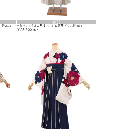
06
 2116
卒業袴レンタル二尺袖 ベージュ 薔薇 ドレス袴 2164
￥39,800
（税込）