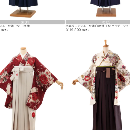
04
05
ル二尺袖 1656 白地 椿
卒業袴レンタル二尺袖 白地 牡丹 桜 グラデーション袴
￥19,800
（税込）
（税込）