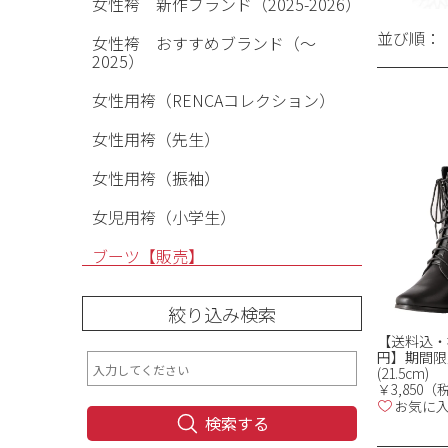
女性袴 新作ブランド（2025-2026）
並び順：
女性袴 おすすめブランド（〜
2025）
女性用袴（RENCAコレクション）
女性用袴（先生）
女性用袴（振袖）
女児用袴（小学生）
ブーツ【販売】
絞り込み検索
【送料込・袴
円】期間限
(21.5cm)
￥3,850
お気に