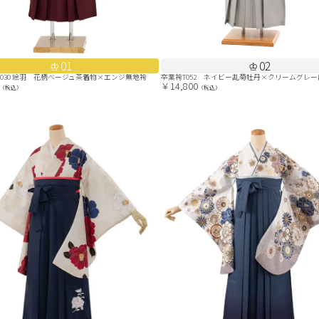
01
02
0030 絵羽 花柄ベージュ茶着物×エンジ無地袴
卒業袴T052 ネイビー乱菊牡丹×クリームグレ
￥14,800
（税込）
（税込）