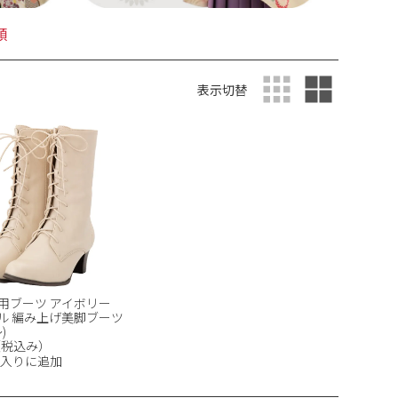
順
表示切替
用ブーツ アイボリー
ール 編み上げ美脚ブーツ
)
0（税込み）
入りに追加