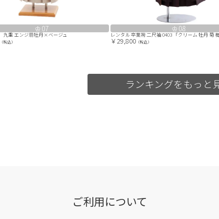
07
08
7 九重 エンジ扇牡丹×ベージュ
￥29,800
（税込）
（税込）
ランキングをもっと
ご利用について