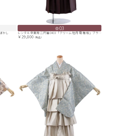
03
ーぼかし
レンタル 卒業袴 二尺袖 0403 「クリーム 牡丹 菊 梅 桜」ブラウン
￥29,800
（税込）