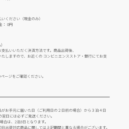
払いください（現金のみ）
： 0円
)
お支払いいただく決済方法です。商品出荷後、
いたしますので、お近くの コンビニエンスストア・銀行にてお支
のページをご確認ください。
品がお手元に届いた日（ご利用日の２日前の場合）から３泊４日
の翌日には必ずご発送ください。
場合は、2泊3日となります。
即日出荷対応商品に関しては上記期間と異なる場合がございます。