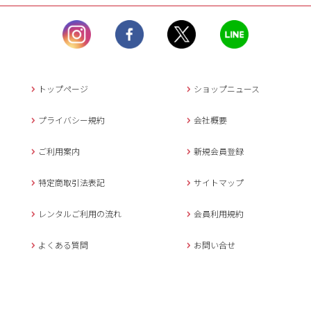
ル）】10:00~17:00
土曜日、日曜日、臨
時休業日を除く。
営業時間外にいただ
いたメールは、緊急時を
のぞき翌日営業日以降に
トップページ
ショップニュース
返信させていただきま
す。
プライバシー規約
会社概要
年末年始、大型連休
の場合は別途記載
ご利用案内
新規会員登録
メールでのお問い合わせ
特定商取引法表記
サイトマップ
レンタルご利用の流れ
会員利用規約
キャンセルについて
よくある質問
お問い合せ
ご予約確定後のキャンセル料は
下記の通りです。
1.お申込み日より7日間以内