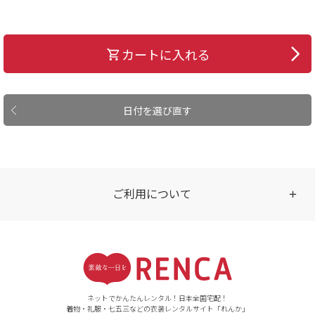
カートに入れる
日付を選び直す
ご利用について
受付時間
【ご注文（インターネット）】
24時間年中無休
ネットでかんたんレンタル！日本全国宅配！
着物・礼服・七五三などの衣装レンタルサイト「れんか」
【お問い合わせ窓口（メー