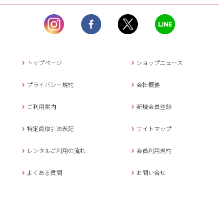
ル）】10:00~17:00
土曜日、日曜日、臨
時休業日を除く。
営業時間外にいただ
いたメールは、緊急時を
のぞき翌日営業日以降に
トップページ
ショップニュース
返信させていただきま
す。
プライバシー規約
会社概要
年末年始、大型連休
の場合は別途記載
ご利用案内
新規会員登録
メールでのお問い合わせ
特定商取引法表記
サイトマップ
レンタルご利用の流れ
会員利用規約
キャンセルについて
よくある質問
お問い合せ
ご予約確定後のキャンセル料は
下記の通りです。
1.お申込み日より7日間以内