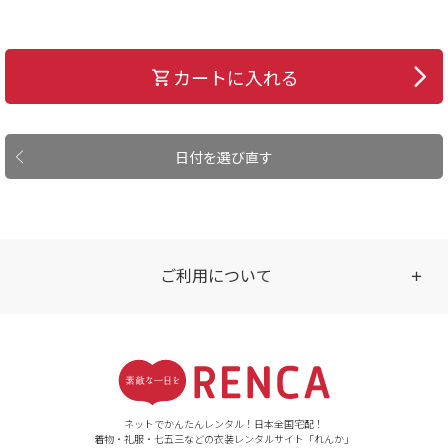
カートに入れる
日付を選び直す
ご利用について
受付時間
【ご注文（インターネット）】
24時間年中無休
ネットでかんたんレンタル！日本全国宅配！
着物・礼服・七五三などの衣装レンタルサイト「れんか」
【お問い合わせ窓口（メー