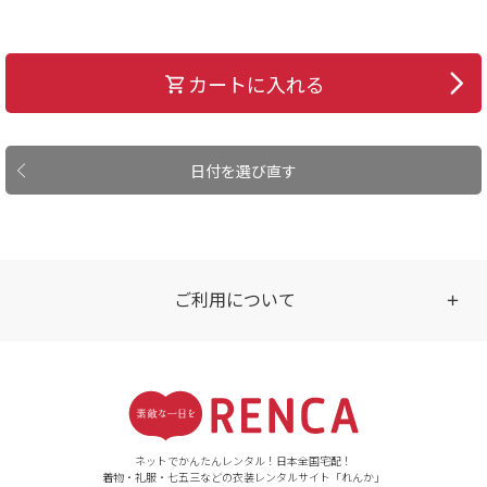
カートに入れる
日付を選び直す
ご利用について
受付時間
【ご注文（インターネット）】
24時間年中無休
ネットでかんたんレンタル！日本全国宅配！
着物・礼服・七五三などの衣装レンタルサイト「れんか」
【お問い合わせ窓口（メー