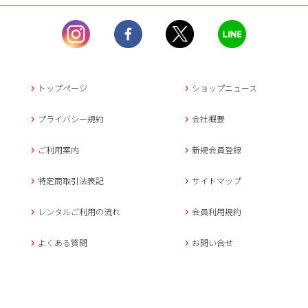
ル）】10:00~17:00
土曜日、日曜日、臨
時休業日を除く。
営業時間外にいただ
いたメールは、緊急時を
のぞき翌日営業日以降に
トップページ
ショップニュース
返信させていただきま
す。
プライバシー規約
会社概要
年末年始、大型連休
の場合は別途記載
ご利用案内
新規会員登録
メールでのお問い合わせ
特定商取引法表記
サイトマップ
レンタルご利用の流れ
会員利用規約
キャンセルについて
よくある質問
お問い合せ
ご予約確定後のキャンセル料は
下記の通りです。
1.お申込み日より7日間以内