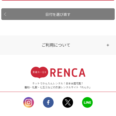
日付を選び直す
ご利用について
受付時間
【ご注文（インターネット）】
24時間年中無休
ネットでかんたんレンタル！日本全国宅配！
着物・礼服・七五三などの衣装レンタルサイト「れんか」
【お問い合わせ窓口（メー
ル）】10:00~17:00
土曜日、日曜日、臨
時休業日を除く。
営業時間外にいただ
いたメールは、緊急時を