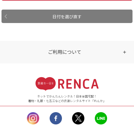
日付を選び直す
ご利用について
受付時間
【ご注文（インターネット）】
24時間年中無休
ネットでかんたんレンタル！日本全国宅配！
着物・礼服・七五三などの衣装レンタルサイト「れんか」
【お問い合わせ窓口（メー
ル）】10:00~17:00
土曜日、日曜日、臨
時休業日を除く。
営業時間外にいただ
いたメールは、緊急時を