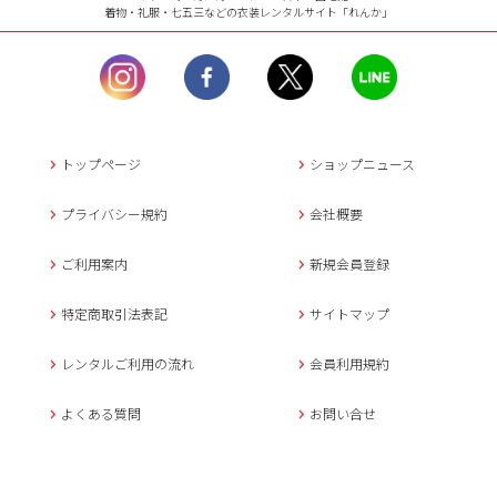
着物・礼服・七五三などの衣装レンタルサイト「れんか」
【お問い合わせ窓口（メー
ル）】10:00~17:00
土曜日、日曜日、臨
時休業日を除く。
営業時間外にいただ
いたメールは、緊急時を
のぞき翌日営業日以降に
トップページ
ショップニュース
返信させていただきま
す。
プライバシー規約
会社概要
年末年始、大型連休
の場合は別途記載
ご利用案内
新規会員登録
メールでのお問い合わせ
特定商取引法表記
サイトマップ
レンタルご利用の流れ
会員利用規約
キャンセルについて
よくある質問
お問い合せ
ご予約確定後のキャンセル料は
下記の通りです。