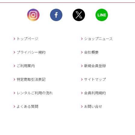
ル）】10:00~17:00
土曜日、日曜日、臨
時休業日を除く。
営業時間外にいただ
いたメールは、緊急時を
のぞき翌日営業日以降に
トップページ
ショップニュース
返信させていただきま
す。
プライバシー規約
会社概要
年末年始、大型連休
の場合は別途記載
ご利用案内
新規会員登録
メールでのお問い合わせ
特定商取引法表記
サイトマップ
レンタルご利用の流れ
会員利用規約
キャンセルについて
よくある質問
お問い合せ
ご予約確定後のキャンセル料は
下記の通りです。
1.お申込み日より7日間以内