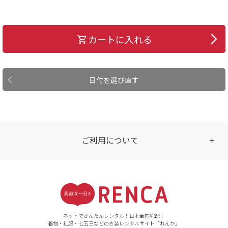
カートに入れる
日付を選び直す
ご利用について
受付時間
【ご注文（インターネット）】
24時間年中無休
ネットでかんたんレンタル！日本全国宅配！
着物・礼服・七五三などの衣装レンタルサイト「れんか」
【お問い合わせ窓口（メー