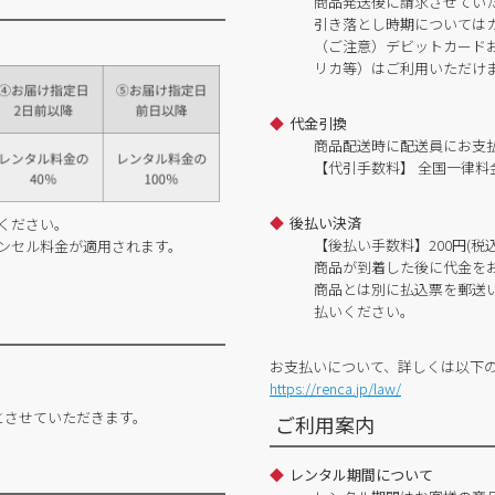
商品発送後に請求させてい
引き落とし時期については
（ご注意）デビットカードおよ
リカ等）はご利用いただけ
代金引換
商品配送時に配送員にお支
【代引手数料】 全国一律料金
後払い決済
ください。
【後払い手数料】200円(税込
ンセル料金が適用されます。
商品が到着した後に代金を
商品とは別に払込票を郵送
払いください。
お支払いについて、詳しくは以下
https://renca.jp/law/
とさせていただきます。
ご利用案内
レンタル期間について