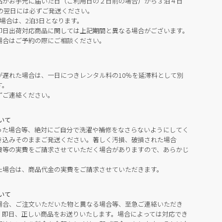
品がお手元に届いた日（ご利用日の２日前の場合）から３泊４日
の翌日には必ずご発送ください。
場合は、2泊3日となります。
即日出荷対応商品に関しては上記期間と異なる場合がございます。
場合はご予約の際にご相談ください。
が遅れた場合は、一日につきレンタル料の10％を延滞料として別
す。
ずご連絡ください。
いて
った場合等、絶対にご自分で洗濯や補修をなさらないようにしてく
き込みそのままご発送ください。著しく汚損、破損された場合
費等の実費をご請求させていただく場合がありますので、あらかじ
た場合は、商品代金の実費をご請求させていただきます。
いて
場合、ご注文いただいた物と異なる場合等、至急ご連絡いただき
。即日、正しい商品をお送りいたします。場合によっては対応でき