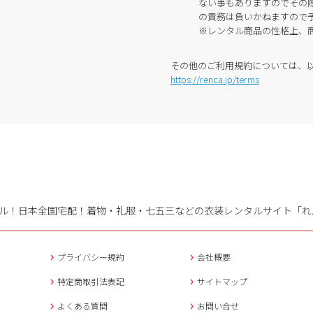
ない事もありますのでその
の責務は負いかねますので
※レンタル商品の性格上、
その他のご利用規約については、
https://renca.jp/terms
ル！日本全国宅配！
着物・礼服・七五三などの衣装レンタルサイト「れ
プライバシー規約
会社概要
特定商取引法表記
サイトマップ
よくある質問
お問い合せ