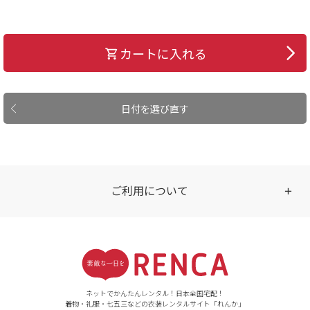
カートに入れる
日付を選び直す
ご利用について
受付時間
【ご注文（インターネット）】
24時間年中無休
ネットでかんたんレンタル！日本全国宅配！
着物・礼服・七五三などの衣装レンタルサイト「れんか」
【お問い合わせ窓口（メー