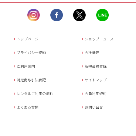
ル）】10:00~17:00
土曜日、日曜日、臨
時休業日を除く。
営業時間外にいただ
いたメールは、緊急時を
のぞき翌日営業日以降に
トップページ
ショップニュース
返信させていただきま
す。
プライバシー規約
会社概要
年末年始、大型連休
の場合は別途記載
ご利用案内
新規会員登録
メールでのお問い合わせ
特定商取引法表記
サイトマップ
レンタルご利用の流れ
会員利用規約
キャンセルについて
よくある質問
お問い合せ
ご予約確定後のキャンセル料は
下記の通りです。
1.お申込み日より7日間以内