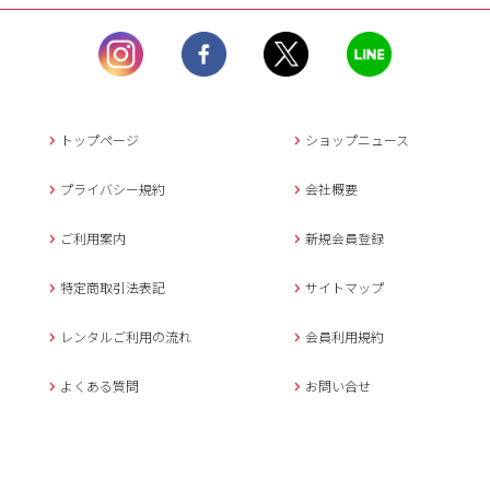
ル）】10:00~17:00
土曜日、日曜日、臨
時休業日を除く。
営業時間外にいただ
いたメールは、緊急時を
のぞき翌日営業日以降に
トップページ
ショップニュース
返信させていただきま
す。
プライバシー規約
会社概要
年末年始、大型連休
の場合は別途記載
ご利用案内
新規会員登録
メールでのお問い合わせ
特定商取引法表記
サイトマップ
レンタルご利用の流れ
会員利用規約
キャンセルについて
よくある質問
お問い合せ
ご予約確定後のキャンセル料は
下記の通りです。
1.お申込み日より7日間以内