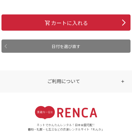
カートに入れる
日付を選び直す
ご利用について
受付時間
【ご注文（インターネット）】
24時間年中無休
ネットでかんたんレンタル！日本全国宅配！
着物・礼服・七五三などの衣装レンタルサイト「れんか」
【お問い合わせ窓口（メー