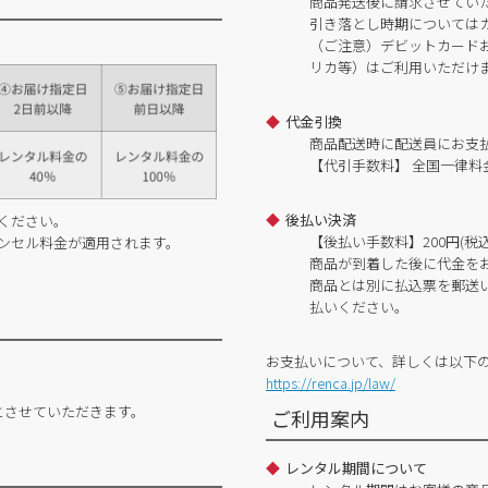
商品発送後に請求させてい
引き落とし時期については
（ご注意）デビットカードおよ
リカ等）はご利用いただけ
代金引換
商品配送時に配送員にお支
【代引手数料】 全国一律料金
後払い決済
ください。
【後払い手数料】200円(税込
ンセル料金が適用されます。
商品が到着した後に代金を
商品とは別に払込票を郵送
払いください。
お支払いについて、詳しくは以下
https://renca.jp/law/
とさせていただきます。
ご利用案内
レンタル期間について