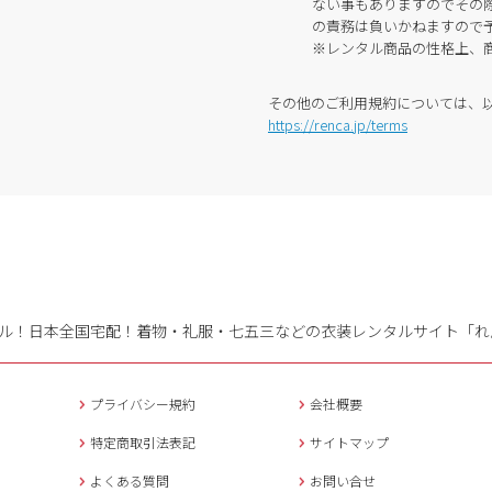
ない事もありますのでその
の責務は負いかねますので
※レンタル商品の性格上、
その他のご利用規約については、
https://renca.jp/terms
ル！日本全国宅配！
着物・礼服・七五三などの衣装レンタルサイト「れ
プライバシー規約
会社概要
特定商取引法表記
サイトマップ
よくある質問
お問い合せ