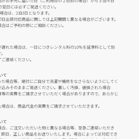
品がお手元に届いた日（ご利用日の２日前の場合）から３泊４日
の翌日には必ずご発送ください。
場合は、2泊3日となります。
即日出荷対応商品に関しては上記期間と異なる場合がございます。
場合はご予約の際にご相談ください。
が遅れた場合は、一日につきレンタル料の10％を延滞料として別
す。
ずご連絡ください。
いて
った場合等、絶対にご自分で洗濯や補修をなさらないようにしてく
き込みそのままご発送ください。著しく汚損、破損された場合
費等の実費をご請求させていただく場合がありますので、あらかじ
た場合は、商品代金の実費をご請求させていただきます。
いて
場合、ご注文いただいた物と異なる場合等、至急ご連絡いただき
。即日、正しい商品をお送りいたします。場合によっては対応でき