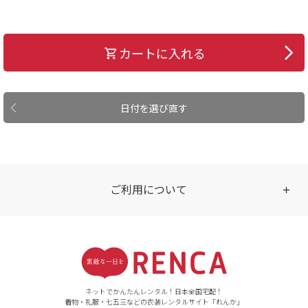
カートに入れる
日付を選び直す
ご利用について
受付時間
【ご注文（インターネット）】
24時間年中無休
ネットでかんたんレンタル！日本全国宅配！
着物・礼服・七五三などの衣装レンタルサイト「れんか」
【お問い合わせ窓口（メー