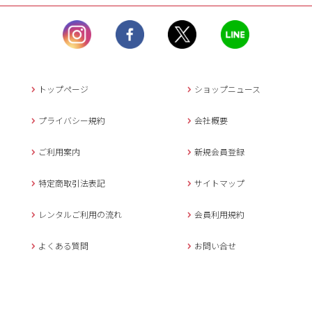
ル）】10:00~17:00
土曜日、日曜日、臨
時休業日を除く。
営業時間外にいただ
いたメールは、緊急時を
のぞき翌日営業日以降に
トップページ
ショップニュース
返信させていただきま
す。
プライバシー規約
会社概要
年末年始、大型連休
の場合は別途記載
ご利用案内
新規会員登録
メールでのお問い合わせ
特定商取引法表記
サイトマップ
レンタルご利用の流れ
会員利用規約
キャンセルについて
よくある質問
お問い合せ
ご予約確定後のキャンセル料は
下記の通りです。
1.お申込み日より7日間以内