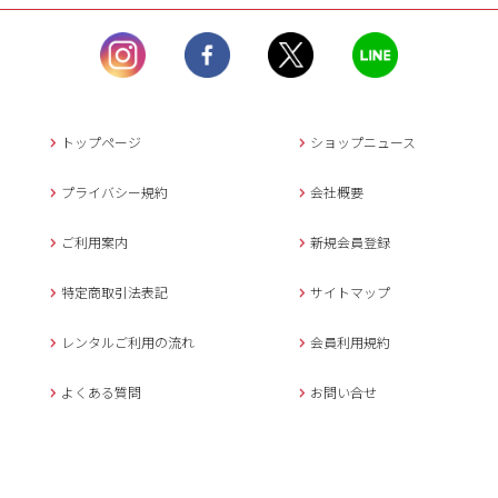
ル）】10:00~17:00
土曜日、日曜日、臨
時休業日を除く。
営業時間外にいただ
いたメールは、緊急時を
のぞき翌日営業日以降に
トップページ
ショップニュース
返信させていただきま
す。
プライバシー規約
会社概要
年末年始、大型連休
の場合は別途記載
ご利用案内
新規会員登録
メールでのお問い合わせ
特定商取引法表記
サイトマップ
レンタルご利用の流れ
会員利用規約
キャンセルについて
よくある質問
お問い合せ
ご予約確定後のキャンセル料は
下記の通りです。
1.お申込み日より7日間以内