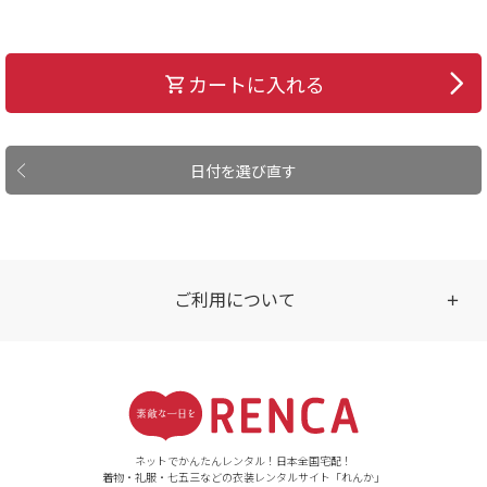
カートに入れる
日付を選び直す
ご利用について
受付時間
【ご注文（インターネット）】
24時間年中無休
ネットでかんたんレンタル！日本全国宅配！
着物・礼服・七五三などの衣装レンタルサイト「れんか」
【お問い合わせ窓口（メー