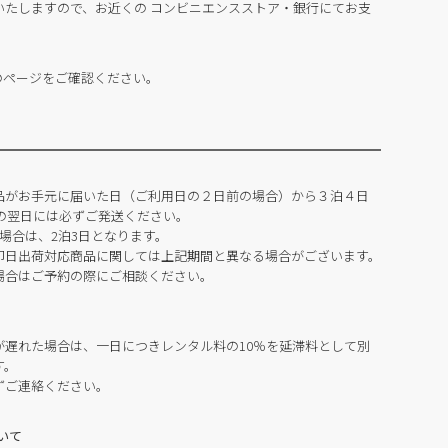
いたしますので、お近くの コンビニエンスストア・銀行にてお支
のページをご確認ください。
品がお手元に届いた日（ご利用日の２日前の場合）から３泊４日
の翌日には必ずご発送ください。
場合は、2泊3日となります。
即日出荷対応商品に関しては上記期間と異なる場合がございます。
場合はご予約の際にご相談ください。
が遅れた場合は、一日につきレンタル料の10％を延滞料として別
す。
ずご連絡ください。
いて