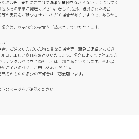
った場合等、絶対にご自分で洗濯や補修をなさらないようにしてく
き込みそのままご発送ください。著しく汚損、破損された場合
費等の実費をご請求させていただく場合がありますので、あらかじ
た場合は、商品代金の実費をご請求させていただきます。
いて
場合、ご注文いただいた物と異なる場合等、至急ご連絡いただき
。即日、正しい商品をお送りいたします。場合によっては対応でき
際はレンタル料金を全額もしくは一部ご返金いたします。それ以上
予めご了承のうえ、お申し込みください。
商品そのものの多少の不都合はご容赦願います。
以下のページをご確認ください。