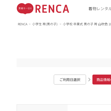
着物レンタ
RENCA
小学生 袴(男の子)
小学校 卒業式 男の子 袴 山吹色 18
ご利用日選択
商品情報