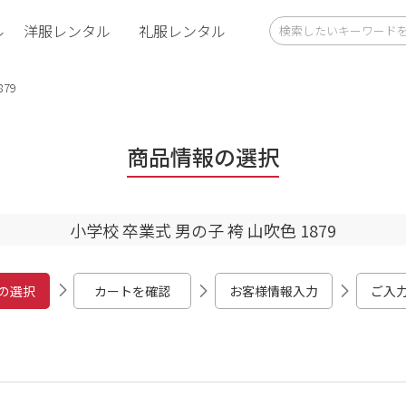
ル
洋服レンタル
礼服レンタル
79
商品情報の選択
小学校 卒業式 男の子 袴 山吹色 1879
の選択
カートを確認
お客様情報入力
ご入