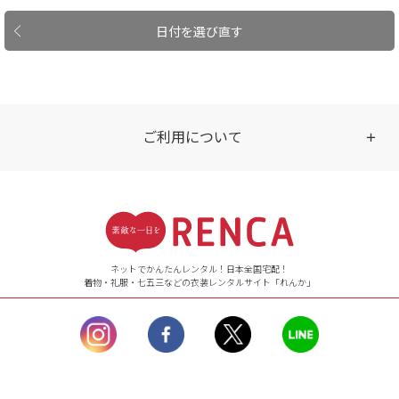
日付を選び直す
ご利用について
受付時間
【ご注文（インターネット）】
24時間年中無休
ネットでかんたんレンタル！日本全国宅配！
着物・礼服・七五三などの衣装レンタルサイト「れんか」
【お問い合わせ窓口（メー
ル）】10:00~17:00
土曜日、日曜日、臨
時休業日を除く。
営業時間外にいただ
いたメールは、緊急時を
のぞき翌日営業日以降に