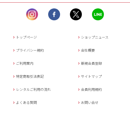
ル）】10:00~17:00
土曜日、日曜日、臨
時休業日を除く。
営業時間外にいただ
いたメールは、緊急時を
のぞき翌日営業日以降に
トップページ
ショップニュース
返信させていただきま
す。
プライバシー規約
会社概要
年末年始、大型連休
の場合は別途記載
ご利用案内
新規会員登録
メールでのお問い合わせ
特定商取引法表記
サイトマップ
レンタルご利用の流れ
会員利用規約
キャンセルについて
よくある質問
お問い合せ
ご予約確定後のキャンセル料は
下記の通りです。
1.お申込み日より7日間以内