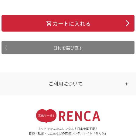
カートに入れる
日付を選び直す
ご利用について
受付時間
【ご注文（インターネット）】
24時間年中無休
ネットでかんたんレンタル！日本全国宅配！
着物・礼服・七五三などの衣装レンタルサイト「れんか」
【お問い合わせ窓口（メー