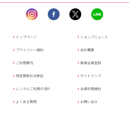
ル）】10:00~17:00
土曜日、日曜日、臨
時休業日を除く。
営業時間外にいただ
いたメールは、緊急時を
のぞき翌日営業日以降に
トップページ
ショップニュース
返信させていただきま
す。
プライバシー規約
会社概要
年末年始、大型連休
の場合は別途記載
ご利用案内
新規会員登録
メールでのお問い合わせ
特定商取引法表記
サイトマップ
レンタルご利用の流れ
会員利用規約
キャンセルについて
よくある質問
お問い合せ
ご予約確定後のキャンセル料は
下記の通りです。
1.お申込み日より7日間以内