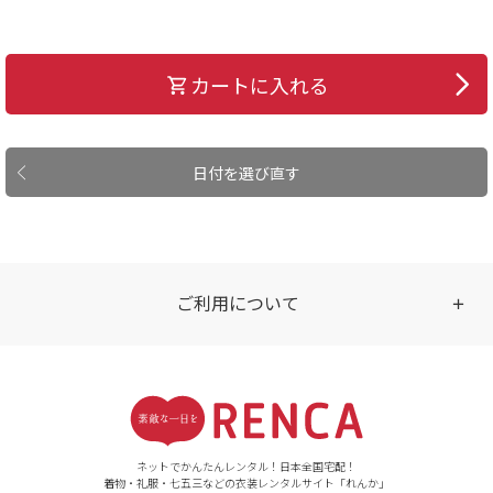
カートに入れる
日付を選び直す
ご利用について
受付時間
【ご注文（インターネット）】
24時間年中無休
ネットでかんたんレンタル！日本全国宅配！
着物・礼服・七五三などの衣装レンタルサイト「れんか」
【お問い合わせ窓口（メー