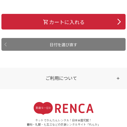
カートに入れる
日付を選び直す
ご利用について
受付時間
【ご注文（インターネット）】
24時間年中無休
ネットでかんたんレンタル！日本全国宅配！
着物・礼服・七五三などの衣装レンタルサイト「れんか」
【お問い合わせ窓口（メー