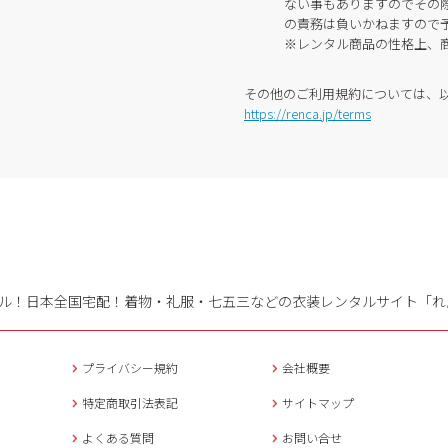
ない事もありますのでその
の責務は負いかねますので
※レンタル商品の性格上、
その他のご利用規約については、
https://renca.jp/terms
ル！日本全国宅配！
着物・礼服・七五三などの衣装レンタルサイト「れ
プライバシー規約
会社概要
特定商取引法表記
サイトマップ
よくある質問
お問い合せ