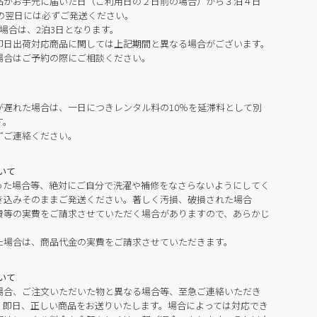
品がお手元に届いた日（ご利用日の２日前の場合）から３泊４日
の翌日には必ずご発送ください。
場合は、2泊3日となります。
即日出荷対応商品に関しては上記期間と異なる場合がございます。
場合はご予約の際にご相談ください。
が遅れた場合は、一日につきレンタル料の10％を延滞料として別
す。
ずご連絡ください。
いて
った場合等、絶対にご自分で洗濯や補修をなさらないようにしてく
き込みそのままご発送ください。著しく汚損、破損された場合
費等の実費をご請求させていただく場合がありますので、あらかじ
た場合は、商品代金の実費をご請求させていただきます。
いて
場合、ご注文いただいた物と異なる場合等、至急ご連絡いただき
。即日、正しい商品をお送りいたします。場合によっては対応でき