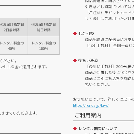
商品発送後に請求させてい
引き落とし時期については
（ご注意）デビットカードおよ
リカ等）はご利用いただけ
代金引換
商品配送時に配送員にお支
【代引手数料】 全国一律料金
後払い決済
ください。
【後払い手数料】200円(税込
ンセル料金が適用されます。
商品が到着した後に代金を
商品とは別に払込票を郵送
払いください。
お支払いについて、詳しくは以下
https://renca.jp/law/
とさせていただきます。
ご利用案内
レンタル期間について