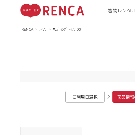
着物レンタ
RENCA
ﾃｨｱﾗ
ｳｪﾃﾞｨﾝｸﾞ ﾃｨｱﾗ 004
ご利用日選択
商品情報