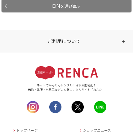
日付を選び直す
ご利用について
受付時間
【ご注文（インターネット）】
24時間年中無休
ネットでかんたんレンタル！日本全国宅配！
着物・礼服・七五三などの衣装レンタルサイト「れんか」
【お問い合わせ窓口（メー
ル）】10:00~17:00
土曜日、日曜日、臨
時休業日を除く。
営業時間外にいただ
いたメールは、緊急時を
のぞき翌日営業日以降に
トップページ
ショップニュース
返信させていただきま