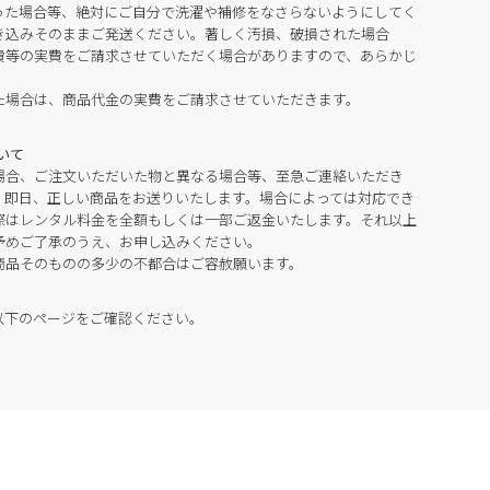
った場合等、絶対にご自分で洗濯や補修をなさらないようにしてく
き込みそのままご発送ください。著しく汚損、破損された場合
費等の実費をご請求させていただく場合がありますので、あらかじ
た場合は、商品代金の実費をご請求させていただきます。
いて
場合、ご注文いただいた物と異なる場合等、至急ご連絡いただき
。即日、正しい商品をお送りいたします。場合によっては対応でき
際はレンタル料金を全額もしくは一部ご返金いたします。それ以上
予めご了承のうえ、お申し込みください。
商品そのものの多少の不都合はご容赦願います。
以下のページをご確認ください。