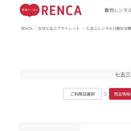
着物レンタ
RENCA
女児七五三アウトレット
七五三レンタル(3歳女児被
七五三
ご利用日選択
商品情報