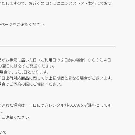
いたしますので、お近くの コンビニエンスストア・銀行にてお支
のページをご確認ください。
品がお手元に届いた日（ご利用日の２日前の場合）から３泊４日
の翌日には必ずご発送ください。
場合は、2泊3日となります。
即日出荷対応商品に関しては上記期間と異なる場合がございます。
場合はご予約の際にご相談ください。
が遅れた場合は、一日につきレンタル料の10％を延滞料として別
す。
ずご連絡ください。
いて