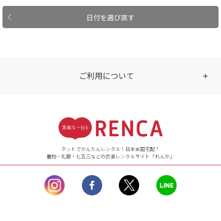
日付を選び直す
ご利用について
受付時間
【ご注文（インターネット）】
24時間年中無休
ネットでかんたんレンタル！日本全国宅配！
着物・礼服・七五三などの衣装レンタルサイト「れんか」
【お問い合わせ窓口（メー
ル）】10:00~17:00
土曜日、日曜日、臨
時休業日を除く。
営業時間外にいただ
いたメールは、緊急時を
のぞき翌日営業日以降に