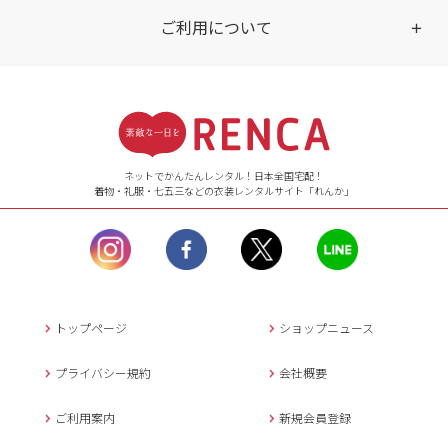
ご利用について
受付時間
【ご注文（インターネット）】
24時間年中無休
ネットでかんたんレンタル！日本全国宅配！
着物・礼服・七五三などの衣装レンタルサイト「れんか」
【お問い合わせ窓口（メー
ル）】10:00~17:00
土曜日、日曜日、臨
時休業日を除く。
営業時間外にいただ
いたメールは、緊急時を
のぞき翌日営業日以降に
トップページ
ショップニュース
返信させていただきま
す。
プライバシー規約
会社概要
年末年始、大型連休
の場合は別途記載
ご利用案内
新規会員登録