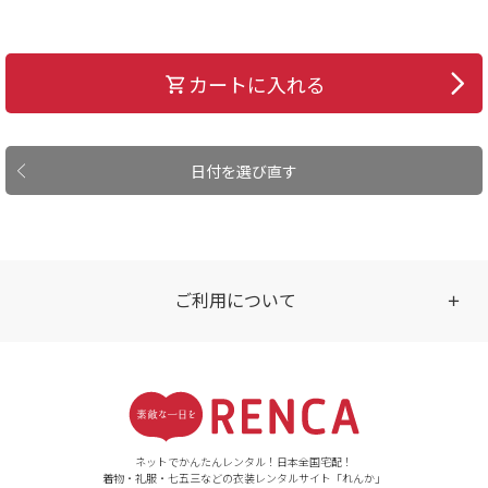
カートに入れる
日付を選び直す
ご利用について
受付時間
【ご注文（インターネット）】
24時間年中無休
ネットでかんたんレンタル！日本全国宅配！
着物・礼服・七五三などの衣装レンタルサイト「れんか」
【お問い合わせ窓口（メー