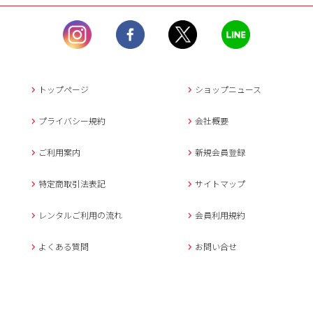
ル）】10:00~17:00
土曜日、日曜日、臨
時休業日を除く。
営業時間外にいただ
いたメールは、緊急時を
のぞき翌日営業日以降に
トップページ
ショップニュース
返信させていただきま
す。
プライバシー規約
会社概要
年末年始、大型連休
の場合は別途記載
ご利用案内
新規会員登録
メールでのお問い合わせ
特定商取引法表記
サイトマップ
レンタルご利用の流れ
会員利用規約
キャンセルについて
よくある質問
お問い合せ
ご予約確定後のキャンセル料は
下記の通りです。
1.お申込み日より7日間以内