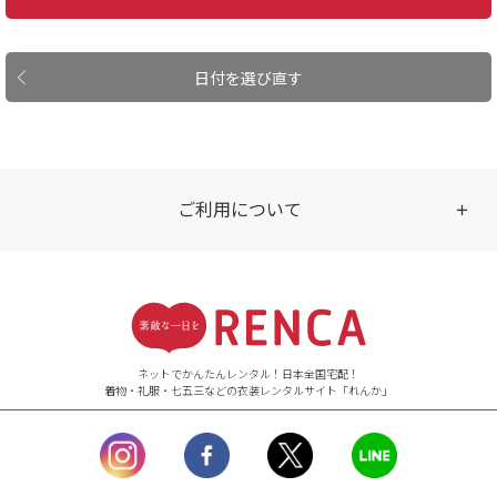
日付を選び直す
ご利用について
受付時間
【ご注文（インターネット）】
24時間年中無休
ネットでかんたんレンタル！日本全国宅配！
着物・礼服・七五三などの衣装レンタルサイト「れんか」
【お問い合わせ窓口（メー
ル）】10:00~17:00
土曜日、日曜日、臨
時休業日を除く。
営業時間外にいただ