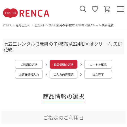
RENCA
男児七五三
七五三レンタル(3歳男の子/被布)A224紺×薄クリーム 矢絣 花紋
七五三レンタル(3歳男の子/被布)A224紺×薄クリーム 矢絣
花紋
ご利用日選択
商品情報の選択
カートを確認
お客様情報入力
ご入力内容確認
注文完了
商品情報の選択
ご指定のご利用日