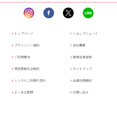
ル）】10:00~17:00
土曜日、日曜日、臨
時休業日を除く。
営業時間外にいただ
いたメールは、緊急時を
のぞき翌日営業日以降に
トップページ
ショップニュース
返信させていただきま
す。
プライバシー規約
会社概要
年末年始、大型連休
の場合は別途記載
ご利用案内
新規会員登録
メールでのお問い合わせ
特定商取引法表記
サイトマップ
レンタルご利用の流れ
会員利用規約
キャンセルについて
よくある質問
お問い合せ
ご予約確定後のキャンセル料は
下記の通りです。
1.お申込み日より7日間以内