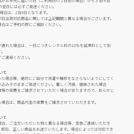
品がお手元に届いた日（ご利用日の２日前の場合）から３泊４日
の翌日には必ずご発送ください。
場合は、2泊3日となります。
即日出荷対応商品に関しては上記期間と異なる場合がございます。
場合はご予約の際にご相談ください。
が遅れた場合は、一日につきレンタル料の10％を延滞料として別
す。
ずご連絡ください。
いて
った場合等、絶対にご自分で洗濯や補修をなさらないようにしてく
き込みそのままご発送ください。著しく汚損、破損された場合
費等の実費をご請求させていただく場合がありますので、あらかじ
た場合は、商品代金の実費をご請求させていただきます。
いて
場合、ご注文いただいた物と異なる場合等、至急ご連絡いただき
。即日、正しい商品をお送りいたします。場合によっては対応でき