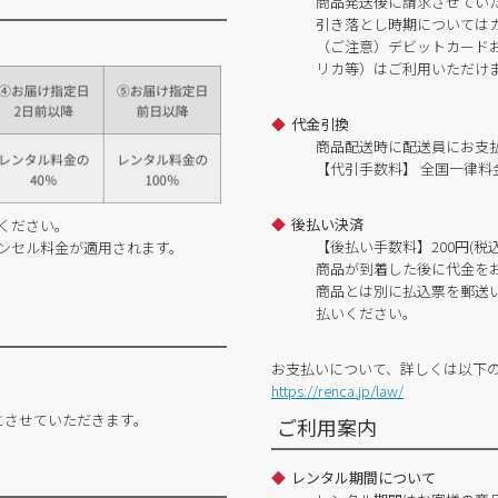
商品発送後に請求させてい
引き落とし時期については
（ご注意）デビットカードおよ
リカ等）はご利用いただけ
代金引換
商品配送時に配送員にお支
【代引手数料】 全国一律料金
後払い決済
ください。
【後払い手数料】200円(税込
ンセル料金が適用されます。
商品が到着した後に代金を
商品とは別に払込票を郵送
払いください。
お支払いについて、詳しくは以下
https://renca.jp/law/
とさせていただきます。
ご利用案内
レンタル期間について