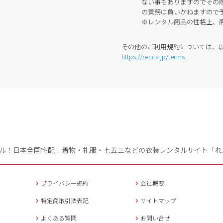
ない事もありますのでその
の責務は負いかねますので
※レンタル商品の性格上、
その他のご利用規約については、
https://renca.jp/terms
ル！日本全国宅配！
着物・礼服・七五三などの衣装レンタルサイト「れ
プライバシー規約
会社概要
特定商取引法表記
サイトマップ
よくある質問
お問い合せ