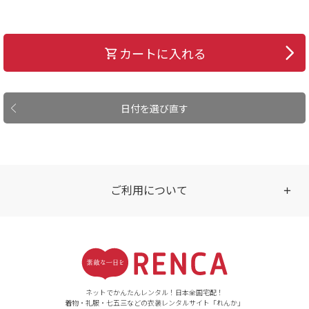
カートに入れる
日付を選び直す
ご利用について
受付時間
【ご注文（インターネット）】
24時間年中無休
ネットでかんたんレンタル！日本全国宅配！
着物・礼服・七五三などの衣装レンタルサイト「れんか」
【お問い合わせ窓口（メー