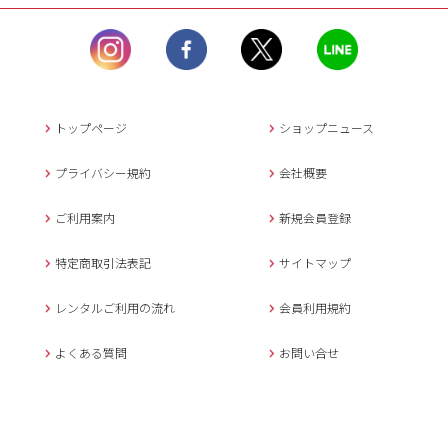
ル）】10:00~17:00
土曜日、日曜日、臨
時休業日を除く。
営業時間外にいただ
いたメールは、緊急時を
のぞき翌日営業日以降に
トップページ
ショップニュース
返信させていただきま
す。
プライバシー規約
会社概要
年末年始、大型連休
の場合は別途記載
ご利用案内
新規会員登録
メールでのお問い合わせ
特定商取引法表記
サイトマップ
レンタルご利用の流れ
会員利用規約
キャンセルについて
よくある質問
お問い合せ
ご予約確定後のキャンセル料は
下記の通りです。
1.お申込み日より7日間以内