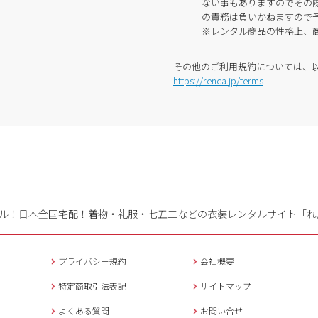
ない事もありますのでその
の責務は負いかねますので
※レンタル商品の性格上、
その他のご利用規約については、
https://renca.jp/terms
ル！日本全国宅配！
着物・礼服・七五三などの衣装レンタルサイト「れ
プライバシー規約
会社概要
特定商取引法表記
サイトマップ
よくある質問
お問い合せ