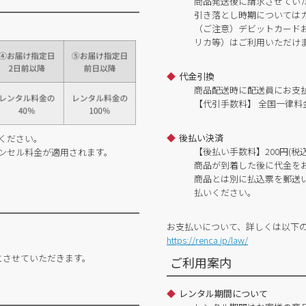
商品発送後に請求させてい
引き落とし時期については
（ご注意）デビットカードおよ
リカ等）はご利用いただけ
代金引換
商品配送時に配送員にお支
【代引手数料】 全国一律料金
後払い決済
ください。
【後払い手数料】200円(税込
ンセル料金が適用されます。
商品が到着した後に代金を
商品とは別に払込票を郵送
払いください。
お支払いについて、詳しくは以下
https://renca.jp/law/
とさせていただきます。
ご利用案内
レンタル期間について