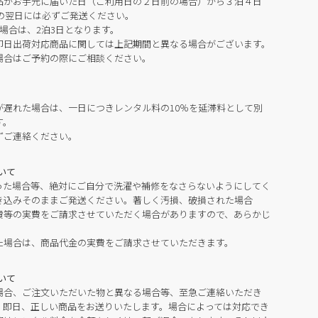
品がお手元に届いた日（ご利用日の２日前の場合）から３泊４日
の翌日には必ずご発送ください。
場合は、2泊3日となります。
即日出荷対応商品に関しては上記期間と異なる場合がございます。
場合はご予約の際にご相談ください。
が遅れた場合は、一日につきレンタル料の10％を延滞料として別
す。
ずご連絡ください。
いて
った場合等、絶対にご自分で洗濯や補修をなさらないようにしてく
き込みそのままご発送ください。著しく汚損、破損された場合
費等の実費をご請求させていただく場合がありますので、あらかじ
た場合は、商品代金の実費をご請求させていただきます。
いて
場合、ご注文いただいた物と異なる場合等、至急ご連絡いただき
。即日、正しい商品をお送りいたします。場合によっては対応でき