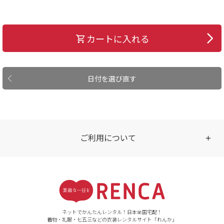
カートに入れる
日付を選び直す
ご利用について
受付時間
【ご注文（インターネット）】
24時間年中無休
ネットでかんたんレンタル！日本全国宅配！
着物・礼服・七五三などの衣装レンタルサイト「れんか」
【お問い合わせ窓口（メー