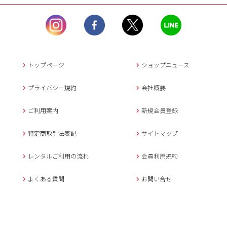
ル）】10:00~17:00
土曜日、日曜日、臨
時休業日を除く。
営業時間外にいただ
いたメールは、緊急時を
のぞき翌日営業日以降に
トップページ
ショップニュース
返信させていただきま
す。
プライバシー規約
会社概要
年末年始、大型連休
の場合は別途記載
ご利用案内
新規会員登録
メールでのお問い合わせ
特定商取引法表記
サイトマップ
レンタルご利用の流れ
会員利用規約
キャンセルについて
よくある質問
お問い合せ
ご予約確定後のキャンセル料は
下記の通りです。
1.お申込み日より7日間以内