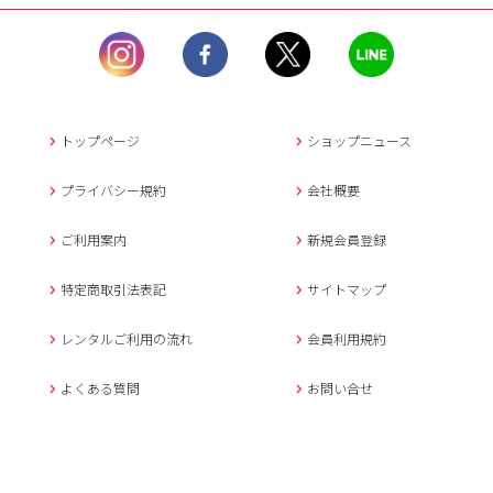
ル）】10:00~17:00
土曜日、日曜日、臨
時休業日を除く。
営業時間外にいただ
いたメールは、緊急時を
のぞき翌日営業日以降に
トップページ
ショップニュース
返信させていただきま
す。
プライバシー規約
会社概要
年末年始、大型連休
の場合は別途記載
ご利用案内
新規会員登録
メールでのお問い合わせ
特定商取引法表記
サイトマップ
レンタルご利用の流れ
会員利用規約
キャンセルについて
よくある質問
お問い合せ
ご予約確定後のキャンセル料は
下記の通りです。
1.お申込み日より7日間以内