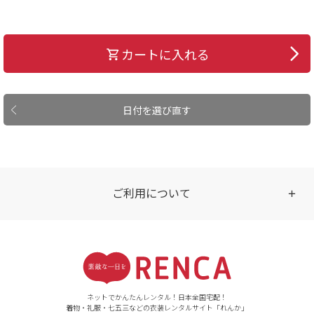
カートに入れる
日付を選び直す
ご利用について
受付時間
【ご注文（インターネット）】
24時間年中無休
ネットでかんたんレンタル！日本全国宅配！
着物・礼服・七五三などの衣装レンタルサイト「れんか」
【お問い合わせ窓口（メー