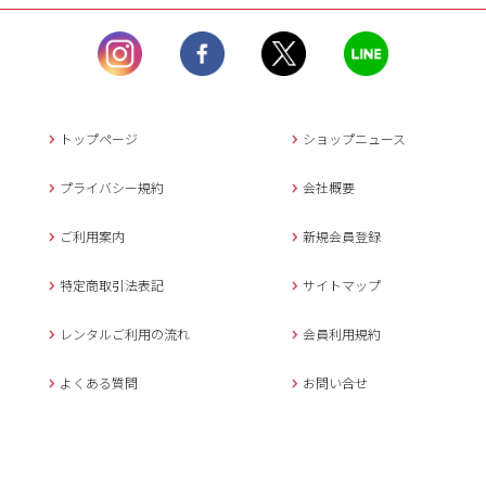
ル）】10:00~17:00
土曜日、日曜日、臨
時休業日を除く。
営業時間外にいただ
いたメールは、緊急時を
のぞき翌日営業日以降に
トップページ
ショップニュース
返信させていただきま
す。
プライバシー規約
会社概要
年末年始、大型連休
の場合は別途記載
ご利用案内
新規会員登録
メールでのお問い合わせ
特定商取引法表記
サイトマップ
レンタルご利用の流れ
会員利用規約
キャンセルについて
よくある質問
お問い合せ
ご予約確定後のキャンセル料は
下記の通りです。
1.お申込み日より7日間以内