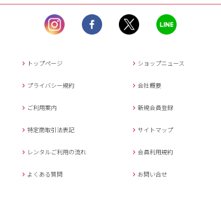
ル）】10:00~17:00
土曜日、日曜日、臨
時休業日を除く。
営業時間外にいただ
いたメールは、緊急時を
のぞき翌日営業日以降に
トップページ
ショップニュース
返信させていただきま
す。
プライバシー規約
会社概要
年末年始、大型連休
の場合は別途記載
ご利用案内
新規会員登録
メールでのお問い合わせ
特定商取引法表記
サイトマップ
レンタルご利用の流れ
会員利用規約
キャンセルについて
よくある質問
お問い合せ
ご予約確定後のキャンセル料は
下記の通りです。
1.お申込み日より7日間以内