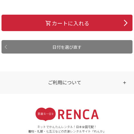
カートに入れる
日付を選び直す
ご利用について
受付時間
【ご注文（インターネット）】
24時間年中無休
ネットでかんたんレンタル！日本全国宅配！
着物・礼服・七五三などの衣装レンタルサイト「れんか」
【お問い合わせ窓口（メー