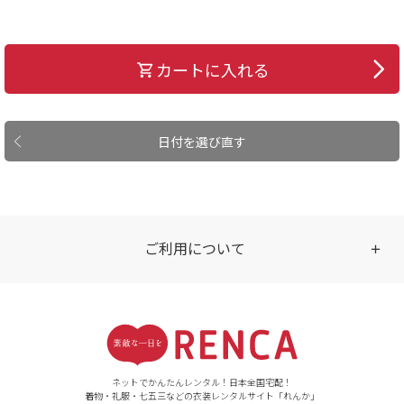
カートに入れる
日付を選び直す
ご利用について
受付時間
【ご注文（インターネット）】
24時間年中無休
ネットでかんたんレンタル！日本全国宅配！
着物・礼服・七五三などの衣装レンタルサイト「れんか」
【お問い合わせ窓口（メー