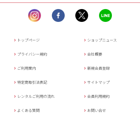
ル）】10:00~17:00
土曜日、日曜日、臨
時休業日を除く。
営業時間外にいただ
いたメールは、緊急時を
のぞき翌日営業日以降に
トップページ
ショップニュース
返信させていただきま
す。
プライバシー規約
会社概要
年末年始、大型連休
の場合は別途記載
ご利用案内
新規会員登録
メールでのお問い合わせ
特定商取引法表記
サイトマップ
レンタルご利用の流れ
会員利用規約
キャンセルについて
よくある質問
お問い合せ
ご予約確定後のキャンセル料は
下記の通りです。
1.お申込み日より7日間以内